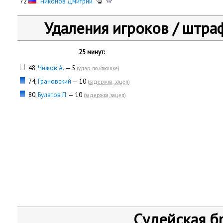
72
Никонов Дмитрий
Удаления игроков / штра
25 минут:
48,
Чижов А.
— 5
(
удар по клюшке
)
74,
Грановский
— 10
(
задержка, зацеп
)
80,
Булатов П.
— 10
(
задержка, зацеп
)
Судейская б