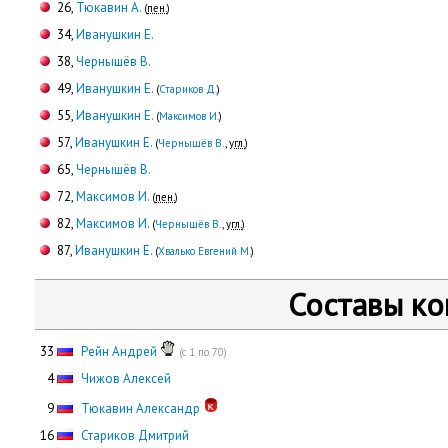
26,
Тюкавин А.
(
пен.
)
34,
Иванушкин Е.
38,
Чернышёв В.
49,
Иванушкин Е.
(
Стариков Д.
)
55,
Иванушкин Е.
(
Максимов И.
)
57,
Иванушкин Е.
(
Чернышёв В.
,
угл.
)
65,
Чернышёв В.
72,
Максимов И.
(
пен.
)
82,
Максимов И.
(
Чернышёв В.
,
угл.
)
87,
Иванушкин Е.
(
Хвалько Евгений М.
)
Составы к
33
Рейн Андрей
(с 1 по 70)
0
4
Чижов Алексей
0
9
Тюкавин Александр
16
Стариков Дмитрий