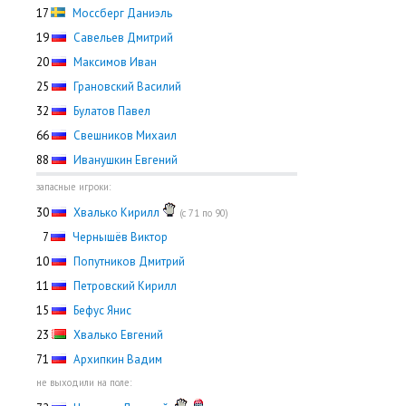
17
Моссберг Даниэль
19
Савельев Дмитрий
20
Максимов Иван
25
Грановский Василий
32
Булатов Павел
66
Свешников Михаил
88
Иванушкин Евгений
запасные игроки:
30
Хвалько Кирилл
(с 71 по 90)
0
7
Чернышёв Виктор
10
Попутников Дмитрий
11
Петровский Кирилл
15
Бефус Янис
23
Хвалько Евгений
71
Архипкин Вадим
не выходили на поле: