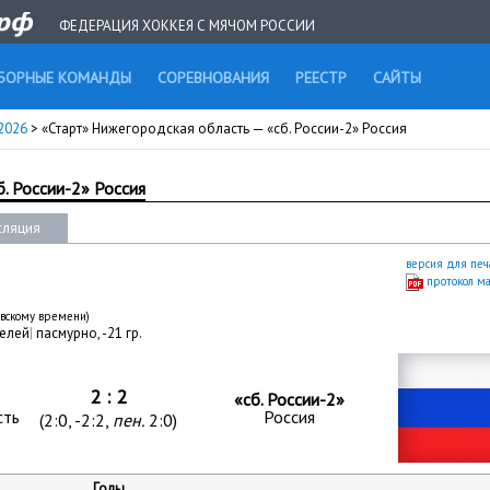
ФЕДЕРАЦИЯ ХОККЕЯ С МЯЧОМ РОССИИ
БОРНЫЕ КОМАНДЫ
СОРЕВНОВАНИЯ
РЕЕСТР
САЙТЫ
 2026
> «Старт» Нижегородская область — «сб. России-2» Россия
. России-2» Россия
сляция
версия для печ
протокол м
овскому времени)
телей
|
пасмурно, -21 гр.
2 : 2
«сб. России-2»
сть
Россия
(2:0, -2:2,
пен.
2:0)
Голы