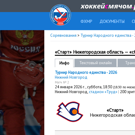
ФХМР
ДОКУМЕНТЫ
С
Соревнования
>
Турнир Народного единства -
«Старт» Нижегородская область — «сб
Текстовый онлайн
Тран
Инфо
Турнир Народного единства - 2026
Нижний Новгород
Матч № 2
24 января 2026 г.,
суббота
, 18:30
(18:30 по моск
Нижний Новгород,
стадион «Труд»
|
200 зри
«Старт»
Нижегородская обла