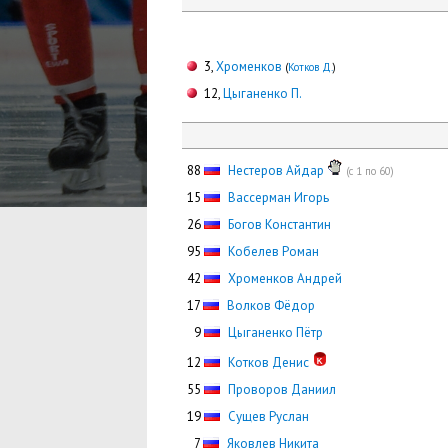
3,
Хроменков
(
Котков Д.
)
12,
Цыганенко П.
88
Нестеров Айдар
(с 1 по 60)
15
Вассерман Игорь
26
Богов Константин
95
Кобелев Роман
42
Хроменков Андрей
17
Волков Фёдор
0
9
Цыганенко Пётр
12
Котков Денис
55
Проворов Даниил
19
Сущев Руслан
0
7
Яковлев Никита