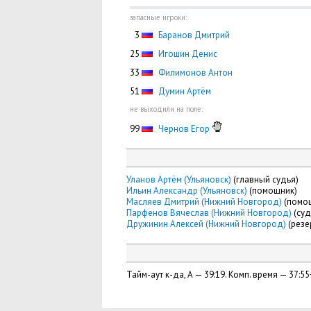
запасные игроки:
0
3
Баранов Дмитрий
25
Игошин Денис
33
Филимонов Антон
51
Думин Артём
не выходили на поле:
99
Чернов Егор
Уланов Артём (Ульяновск)
(главный судья)
Ильин Александр (Ульяновск)
(помощник)
Масляев Дмитрий (Нижний Новгород)
(помо
Парфенов Вячеслав (Нижний Новгород)
(суд
Дружинин Алексей (Нижний Новгород)
(резе
Тайм-аут к-да, А — 39:19. Комп. время — 37:55