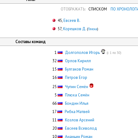
ОТОБРАЖАТЬ:
СПИСКОМ
ПО ХРОНОЛОГ
45,
Евсеев В.
57,
Корешков Д.
(
Плюха
)
Составы команд
0
1
Долгополов Игорь
(с 1 по 30)
32
Орлов Кирилл
15
Булгаков Роман
16
Петров Егор
25
Чупин Семён
0
5
Плюха Семён
66
Бондин Илья
17
Рибка Матвей
11
Козлов Арсений
20
Евсеев Всеволод
10
Ананьин Роман