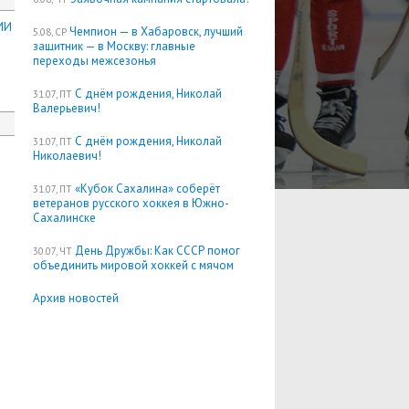
ИИ
Чемпион — в Хабаровск, лучший
5.08, СР
защитник — в Москву: главные
переходы межсезонья
С днём рождения, Николай
31.07, ПТ
Валерьевич!
С днём рождения, Николай
31.07, ПТ
Николаевич!
«Кубок Сахалина» соберёт
31.07, ПТ
ветеранов русского хоккея в Южно-
Сахалинске
День Дружбы: Как СССР помог
30.07, ЧТ
объединить мировой хоккей с мячом
Архив новостей