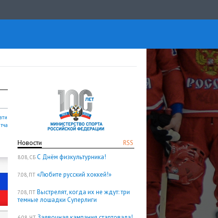
ати
атча
Новости
RSS
С Днём физкультурника!
8.08, СБ
«Любите русский хоккей!»
7.08, ПТ
Выстрелят, когда их не ждут: три
7.08, ПТ
темные лошадки Суперлиги
Заявочная кампания стартовала!
6.08, ЧТ