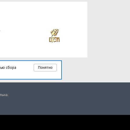
лью сбора
Понятно
льна.