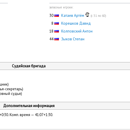
запасные игроки:
30
Катаев Артём
(с 31 по 60)
0
8
Корешков Давид
18
Колповский Антон
44
Зыков Степан
Судейская бригада
щник)
ья-секретарь)
рвный судья)
Дополнительная информация
+0:30. Комп. время — 41:07+1:30.