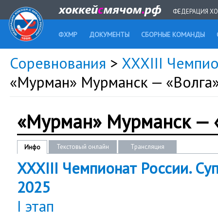
ФЕДЕРАЦИЯ ХО
ФХМР
ДОКУМЕНТЫ
СБОРНЫЕ КОМАНДЫ
Соревнования
>
XXXIII Чемпио
«Мурман» Мурманск — «Волга»
«Мурман» Мурманск — «
Текстовый онлайн
Трансляция
Инфо
XXXIII Чемпионат России. Суп
2025
I этап