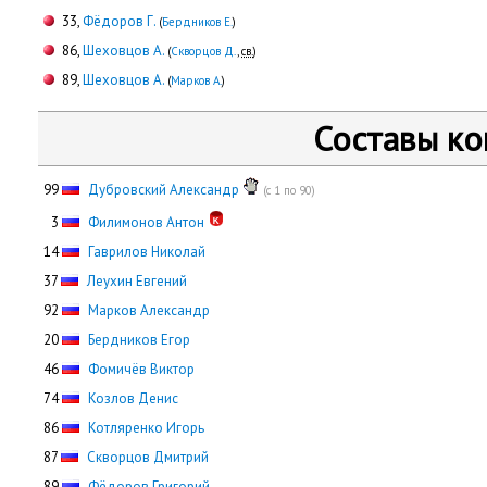
33,
Фёдоров Г.
(
Бердников Е.
)
86,
Шеховцов А.
(
Скворцов Д.
,
св.
)
89,
Шеховцов А.
(
Марков А.
)
Составы к
99
Дубровский Александр
(с 1 по 90)
0
3
Филимонов Антон
14
Гаврилов Николай
37
Леухин Евгений
92
Марков Александр
20
Бердников Егор
46
Фомичёв Виктор
74
Козлов Денис
86
Котляренко Игорь
87
Скворцов Дмитрий
89
Фёдоров Григорий