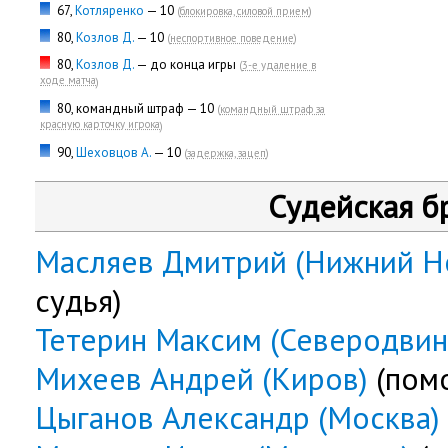
67,
Котляренко
— 10
(
блокировка, силовой прием
)
80,
Козлов Д.
— 10
(
неспортивное поведение
)
80,
Козлов Д.
— до конца игры
(
3-е удаление в
ходе матча
)
80, командный штраф — 10
(
командный штраф за
красную карточку игрока
)
90,
Шеховцов А.
— 10
(
задержка, зацеп
)
Судейская б
Масляев Дмитрий (Нижний Н
судья)
Тетерин Максим (Северодвин
Михеев Андрей (Киров)
(пом
Цыганов Александр (Москва)