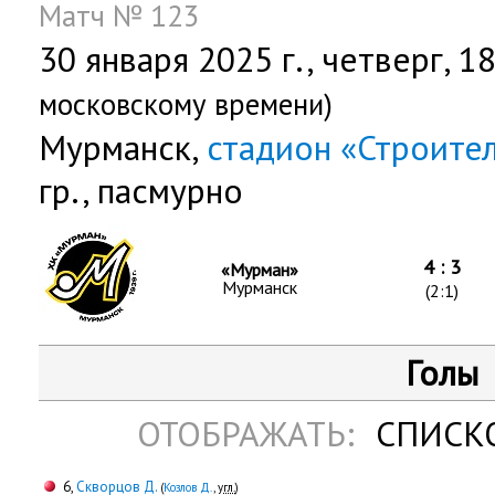
Матч № 123
30 января 2025 г.,
четверг
, 1
московскому времени)
Мурманск,
стадион «Строите
гр., пасмурно
4 : 3
«Мурман»
Мурманск
(2:1)
Голы
ОТОБРАЖАТЬ:
СПИСК
6,
Скворцов Д.
(
Козлов Д.
,
угл.
)