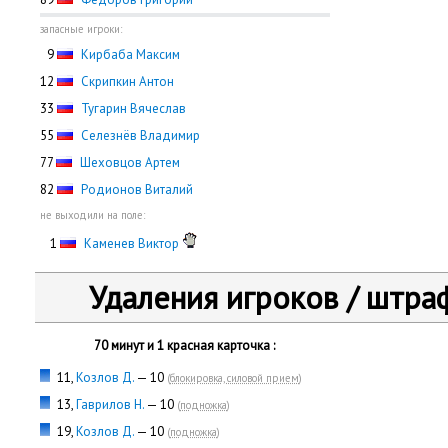
запасные игроки:
0
9
Кирбаба Максим
12
Скрипкин Антон
33
Тугарин Вячеслав
55
Селезнёв Владимир
77
Шеховцов Артем
82
Родионов Виталий
не выходили на поле:
0
1
Каменев Виктор
Удаления игроков / штра
70 минут и 1 красная карточка :
11,
Козлов Д.
— 10
(
блокировка, силовой прием
)
13,
Гаврилов Н.
— 10
(
подножка
)
19,
Козлов Д.
— 10
(
подножка
)