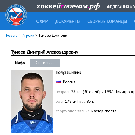
ФЕДЕРАЦИЯ ХО
ФХМР
ДОКУМЕНТЫ
СБОРНЫЕ КОМАНДЫ
Реестр
>
Игроки
> Тумаев Дмитрий
Тумаев Дмитрий Александрович
Статистика
Инфо
Полузащитник
Россия
возраст:
28 лет (30 октября 1997, Димитровг
рост:
178 см
|
вес:
83 кг
спортивное звание:
мастер спорта