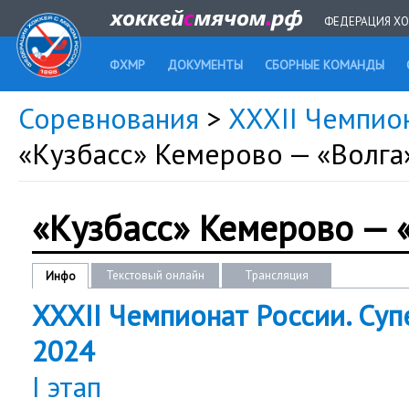
ФЕДЕРАЦИЯ ХО
ФХМР
ДОКУМЕНТЫ
СБОРНЫЕ КОМАНДЫ
Соревнования
>
XXXII Чемпион
«Кузбасс» Кемерово — «Волга
«Кузбасс» Кемерово — 
Текстовый онлайн
Трансляция
Инфо
XXXII Чемпионат России. Супе
2024
I этап