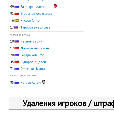
99
Баздырев Александр
91
Егорычев Александр
0
6
Янссон Симон
17
Тарасов Владислав
запасные игроки:
10
Чернов Вадим
12
Дарковский Роман
20
Бердников Егор
45
Суворов Андрей
71
Стасенко Никита
не выходили на поле:
95
Катаев Артём
Удаления игроков / штра