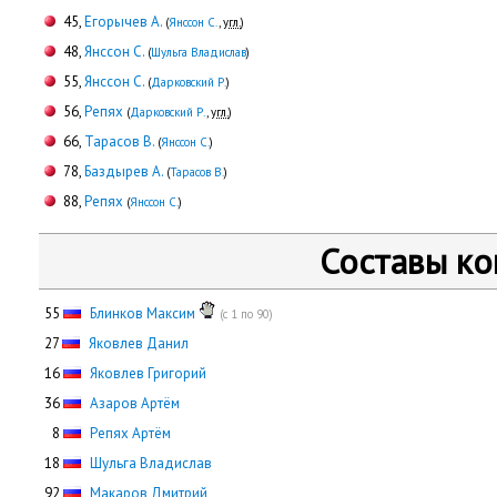
45,
Егорычев А.
(
Янссон С.
,
угл.
)
48,
Янссон С.
(
Шульга Владислав
)
55,
Янссон С.
(
Дарковский Р.
)
56,
Репях
(
Дарковский Р.
,
угл.
)
66,
Тарасов В.
(
Янссон С.
)
78,
Баздырев А.
(
Тарасов В.
)
88,
Репях
(
Янссон С.
)
Составы к
55
Блинков Максим
(с 1 по 90)
27
Яковлев Данил
16
Яковлев Григорий
36
Азаров Артём
0
8
Репях Артём
18
Шульга Владислав
92
Макаров Дмитрий