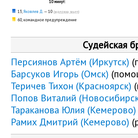
10 минут:
13,
Яковлев Д.
— 10
(
задержка, зацеп
)
60, командное предупреждение
Судейская б
Персиянов Артём (Иркутск)
(
Барсуков Игорь (Омск)
(помо
Теричев Тихон (Красноярск)
(
Попов Виталий (Новосибирск
Тараканова Юлия (Кемерово)
Рамих Дмитрий (Кемерово)
(