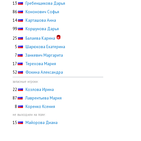
13
Гребенщикова Дарья
86
Кононович Софья
14
Карташова Анна
99
Коршунова Дарья
25
Балаева Карина
0
5
Шарюкова Екатерина
0
7
Занкевич Маргарита
17
Терехова Мария
52
Фокина Александра
запасные игроки:
22
Козлова Ирина
87
Лаврентьева Мария
0
8
Коренко Ксения
не выходили на поле:
15
Майорова Диана