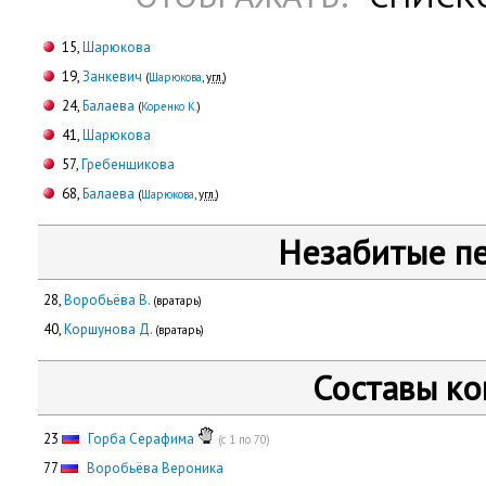
15,
Шарюкова
19,
Занкевич
(
Шарюкова
,
угл.
)
24,
Балаева
(
Коренко К.
)
41,
Шарюкова
57,
Гребенщикова
68,
Балаева
(
Шарюкова
,
угл.
)
Незабитые п
28,
Воробьёва В.
(вратарь)
40,
Коршунова Д.
(вратарь)
Составы к
23
Горба Серафима
(с 1 по 70)
77
Воробьёва Вероника