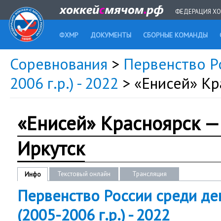
ФЕДЕРАЦИЯ ХО
ФХМР
ДОКУМЕНТЫ
СБОРНЫЕ КОМАНДЫ
Соревнования
>
Первенство Р
2006 г.р.) - 2022
> «Енисей» Кр
«Енисей» Красноярск —
Иркутск
Текстовый онлайн
Трансляция
Инфо
Первенство России среди де
(2005-2006 г.р.) - 2022