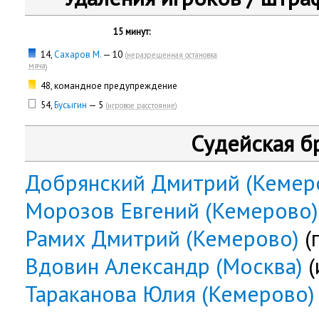
15 минут:
14,
Сахаров М.
— 10
(
неразрешенная остановка
мяча
)
48, командное предупреждение
54,
Бусыгин
— 5
(
игровое расстояние
)
Судейская б
Добрянский Дмитрий (Кемер
Морозов Евгений (Кемерово)
Рамих Дмитрий (Кемерово)
(
Вдовин Александр (Москва)
(
Тараканова Юлия (Кемерово)