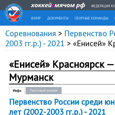
ФЕДЕРАЦИЯ ХО
ФХМР
ДОКУМЕНТЫ
СБОРНЫЕ КОМАНДЫ
Соревнования
>
Первенство Р
2003 гг.р.) - 2021
> «Енисей» 
«Енисей» Красноярск 
Мурманск
Текстовый онлайн
Инфо
Первенство России среди юн
лет (2002-2003 гг.р.) - 2021