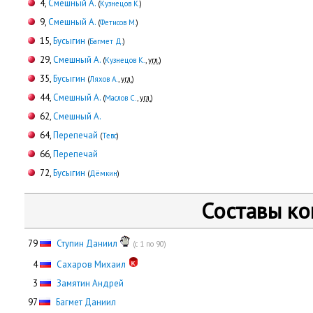
4,
Смешный А.
(
Кузнецов К.
)
9,
Смешный А.
(
Фетисов М.
)
15,
Бусыгин
(
Багмет Д.
)
29,
Смешный А.
(
Кузнецов К.
,
угл.
)
35,
Бусыгин
(
Ляхов А.
,
угл.
)
44,
Смешный А.
(
Маслов С.
,
угл.
)
62,
Смешный А.
64,
Перепечай
(
Тевс
)
66,
Перепечай
72,
Бусыгин
(
Дёмкин
)
Составы к
79
Ступин Даниил
(с 1 по 90)
0
4
Сахаров Михаил
0
3
Замятин Андрей
97
Багмет Даниил