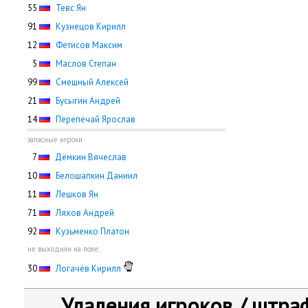
55
Тевс Ян
91
Кузнецов Кирилл
12
Фетисов Максим
0
5
Маслов Степан
99
Смешный Алексей
21
Бусыгин Андрей
14
Перепечай Ярослав
запасные игроки:
0
7
Дёмкин Вячеслав
10
Белошапкин Даниил
11
Лешков Ян
71
Ляхов Андрей
92
Кузьменко Платон
не выходили на поле:
30
Логачёв Кирилл
Удаления игроков / штра