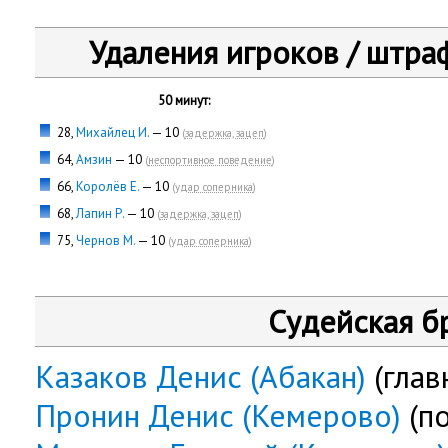
Удаления игроков / штра
50 минут:
28,
Михайлец И.
— 10
(
задержка, зацеп
)
64,
Амзин
— 10
(
неспортивное поведение
)
66,
Королёв Е.
— 10
(
удар соперника
)
68,
Лапин Р.
— 10
(
задержка, зацеп
)
75,
Чернов М.
— 10
(
удар соперника
)
Судейская б
Казаков Денис (Абакан)
(глав
Пронин Денис (Кемерово)
(п