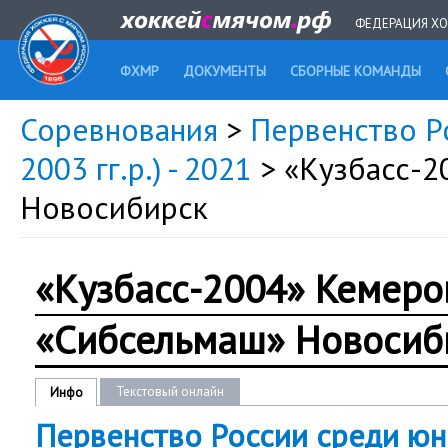
ФЕДЕРАЦИЯ ХО
ФХМР
ДОКУМЕНТЫ
СБОРНЫЕ КОМАНДЫ
Соревнования
>
Первенство Р
2003 гг.р.) - 2021
> «Кузбасс-
Новосибирск
«Кузбасс-2004» Кемеро
«Сибсельмаш» Новосиб
Текстовый онлайн
Инфо
Первенство России среди юн