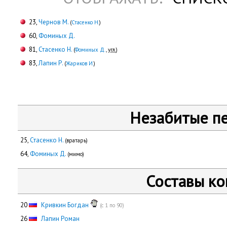
23,
Чернов М.
(
Стасенко Н.
)
60,
Фоминых Д.
81,
Стасенко Н.
(
Фоминых Д.
,
угл.
)
83,
Лапин Р.
(
Жариков И.
)
Незабитые п
25,
Стасенко Н.
(вратарь)
64,
Фоминых Д.
(мимо)
Составы к
20
Кривкин Богдан
(с 1 по 90)
26
Лапин Роман