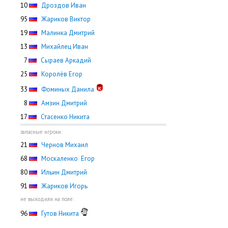
10
Дроздов Иван
95
Жариков Виктор
19
Малинка Дмитрий
13
Михайлец Иван
0
7
Сыраев Аркадий
25
Королёв Егор
33
Фоминых Данила
0
8
Амзин Дмитрий
17
Стасенко Никита
запасные игроки:
21
Чернов Михаил
68
Москаленко Егор
80
Ильин Дмитрий
91
Жариков Игорь
не выходили на поле:
96
Гутов Никита