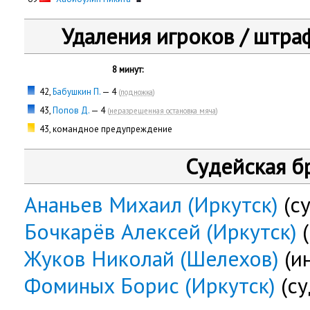
Удаления игроков / штра
8 минут:
42,
Бабушкин П.
— 4
(
подножка
)
43,
Попов Д.
— 4
(
неразрешенная остановка мяча
)
43, командное предупреждение
Судейская б
Ананьев Михаил (Иркутск)
(су
Бочкарёв Алексей (Иркутск)
(
Жуков Николай (Шелехов)
(и
Фоминых Борис (Иркутск)
(су