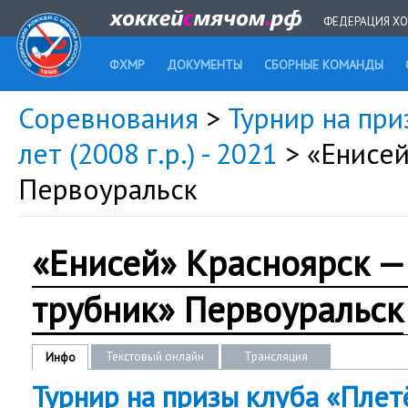
ФЕДЕРАЦИЯ ХО
ФХМР
ДОКУМЕНТЫ
СБОРНЫЕ КОМАНДЫ
Соревнования
>
Турнир на при
лет (2008 г.р.) - 2021
> «Енисе
Первоуральск
«Енисей» Красноярск —
трубник» Первоуральск
Текстовый онлайн
Трансляция
Инфо
Турнир на призы клуба «Плет