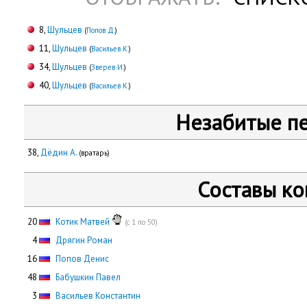
8,
Шульцев
(
Попов Д.
)
11,
Шульцев
(
Васильев К.
)
34,
Шульцев
(
Зверев И.
)
40,
Шульцев
(
Васильев К.
)
Незабитые п
38,
Дёдин А.
(вратарь)
Составы к
20
Котик Матвей
(с 1 по 50)
0
4
Дрягин Роман
16
Попов Денис
48
Бабушкин Павел
0
3
Васильев Константин