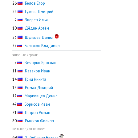
26
Белов Егор
25
Гузеев Дмитрий
0
2
Зверев Илья
10
Дёдин Артём
23
Шульцев Данил
77
Бирюков Владимир
запасные игроки:
0
7
Вечорко Ярослав
11
Казаков Иван
14
Гриц Никита
15
Ромах Дмитрий
17
Марковцев Денис
47
Борисов Иван
71
Петров Роман
80
Рыжков Филипп
не выходили на поле:
69
Хабибулин Никита