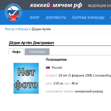
ФЕДЕРАЦИЯ ХО
ФХМР
ДОКУМЕНТЫ
СБОРНЫЕ КОМАНДЫ
Реестр
>
Игроки
> Дёдин Артём
Дёдин Артём Дмитриевич
Статистика
Инфо
Полузащитник
Россия
возраст:
18 лет (5 февраля 2008, Сосновобо
рост:
150 см
|
вес:
40 кг
спортивное звание:
юношеский разряд