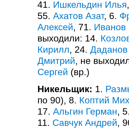
41.
Ишкельдин Илья
55.
Ахатов Азат
, 6.
Ф
Алексей
, 71.
Иванов
выходили: 14.
Козло
Кирилл
, 24.
Даданов
Дмитрий
, не выходи
Сергей
(вр.)
Никельщик:
1.
Разм
по 90), 8.
Коптий Ми
17.
Альгин Герман
, 5
11.
Савчук Андрей
, 