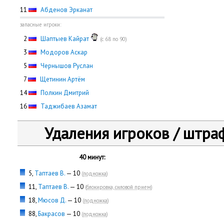
11
Абденов Эрканат
запасные игроки:
0
2
Шаптыев Кайрат
(с 68 по 90)
0
3
Модоров Аскар
0
5
Чернышов Руслан
0
7
Щетинин Артём
14
Полкин Дмитрий
16
Таджибаев Азамат
Удаления игроков / штра
40 минут:
5,
Таптаев В.
— 10
(
подножка
)
11,
Таптаев В.
— 10
(
блокировка, силовой прием
)
18,
Мюсов Д.
— 10
(
подножка
)
88,
Бакрасов
— 10
(
подножка
)