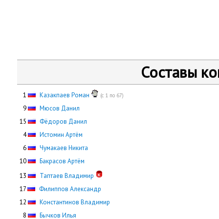
Составы к
0
1
Казакпаев Роман
(с 1 по 67)
0
9
Мюсов Данил
15
Фёдоров Данил
0
4
Истомин Артём
0
6
Чумакаев Никита
10
Бакрасов Артём
13
Таптаев Владимир
17
Филиппов Александр
12
Константинов Владимир
0
8
Бычков Илья