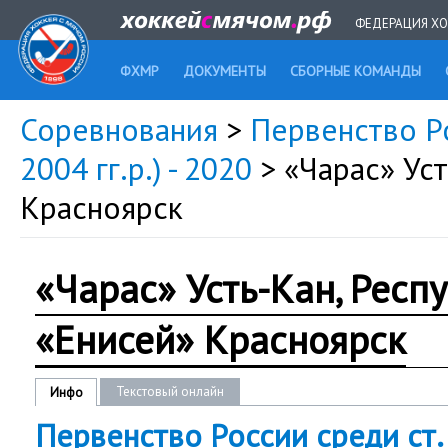
ФЕДЕРАЦИЯ ХО
ФХМР
ДОКУМЕНТЫ
СБОРНЫЕ КОМАНДЫ
Соревнования
>
Первенство Ро
2004 гг.р.) - 2020
> «Чарас» Ус
Красноярск
«Чарас» Усть-Кан, Респ
«Енисей» Красноярск
Текстовый онлайн
Инфо
Первенство России среди ст