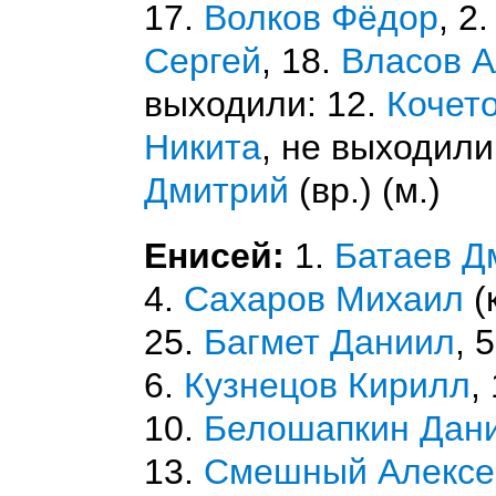
17.
Волков Фёдор
, 2
Сергей
, 18.
Власов А
выходили: 12.
Кочет
Никита
, не выходили
Дмитрий
(вр.) (м.)
Енисей:
1.
Батаев Д
4.
Сахаров Михаил
(к
25.
Багмет Даниил
, 
6.
Кузнецов Кирилл
,
10.
Белошапкин Дан
13.
Смешный Алексе