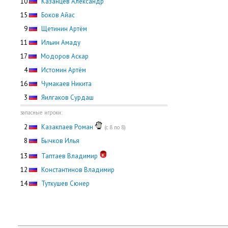
10
Казанцев Александр
15
Боков Айас
0
9
Щетинин Артём
11
Ильин Амаду
17
Модоров Аскар
0
4
Истомин Артём
16
Чумакаев Никита
0
3
Яилгаков Сурдаш
запасные игроки:
0
2
Казакпаев Роман
(с 8 по 8)
0
8
Бычков Илья
13
Таптаев Владимир
12
Константинов Владимир
14
Туткушев Сюнер