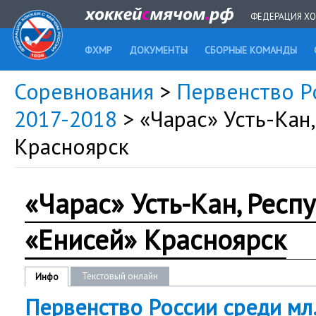
ФЕДЕРАЦИЯ ХО
ФХМР
ДОКУМЕНТЫ
СБОРНЫЕ КОМАНДЫ
Соревнования
>
Первенство Ро
2017-2018
> «Чарас» Усть-Кан
Красноярск
«Чарас» Усть-Кан, Респ
«Енисей» Красноярск
Текстовый онлайн
Инфо
Первенство России среди мл