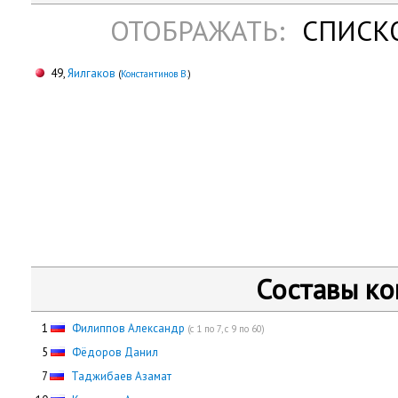
ОТОБРАЖАТЬ:
СПИСК
49,
Яилгаков
(
Константинов В.
)
Составы к
0
1
Филиппов Александр
(с 1 по 7, с 9 по 60)
0
5
Фёдоров Данил
0
7
Таджибаев Азамат