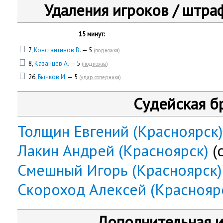
Удаления игроков / штра
15 минут:
7,
Константинов В.
— 5
(
подножка
)
8,
Казанцев А.
— 5
(
подножка
)
26,
Бычков И.
— 5
(
удар соперника
)
Судейская б
Толщин Евгений (Красноярск)
Лакин Андрей (Красноярск)
(с
Смешный Игорь (Красноярск)
Скороход Алексей (Краснояр
Дополнительная 