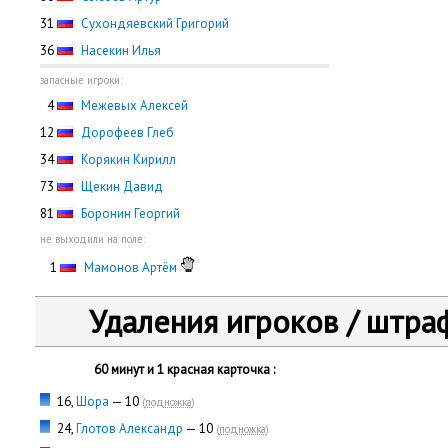
31
Сухондяевский Григорий
36
Насекин Илья
запасные игроки:
0
4
Межевых Алексей
12
Дорофеев Глеб
34
Корякин Кирилл
73
Щекин Давид
81
Боронин Георгий
не выходили на поле:
0
1
Мамонов Артём
Удаления игроков / штра
60 минут и 1 красная карточка :
16,
Шора
— 10
(
подножка
)
24,
Глотов Александр
— 10
(
подножка
)