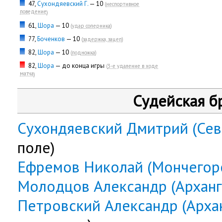
47,
Сухондяевский Г.
— 10
(
неспортивное
поведение
)
61,
Шора
— 10
(
удар соперника
)
77,
Боченков
— 10
(
задержка, зацеп
)
82,
Шора
— 10
(
подножка
)
82,
Шора
— до конца игры
(
3-е удаление в ходе
матча
)
Судейская б
Сухондяевский Дмитрий (Сев
поле)
Ефремов Николай (Мончегор
Молодцов Александр (Арханг
Петровский Александр (Архан