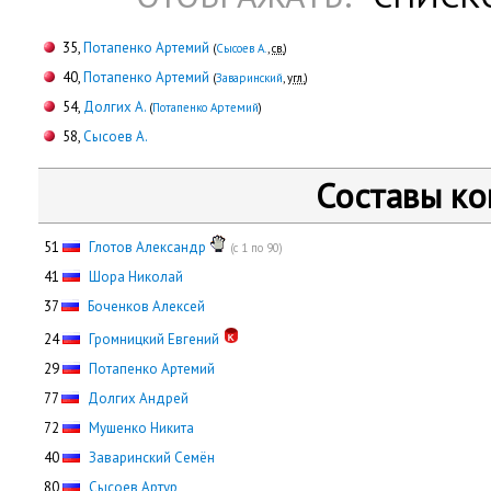
35,
Потапенко Артемий
(
Сысоев А.
,
св.
)
40,
Потапенко Артемий
(
Заваринский
,
угл.
)
54,
Долгих А.
(
Потапенко Артемий
)
58,
Сысоев А.
Составы к
51
Глотов Александр
(с 1 по 90)
41
Шора Николай
37
Боченков Алексей
24
Громницкий Евгений
29
Потапенко Артемий
77
Долгих Андрей
72
Мушенко Никита
40
Заваринский Семён
80
Сысоев Артур