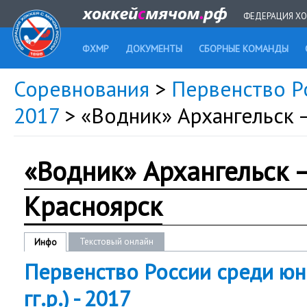
ФЕДЕРАЦИЯ ХО
ФХМР
ДОКУМЕНТЫ
СБОРНЫЕ КОМАНДЫ
Соревнования
>
Первенство Ро
2017
> «Водник» Архангельск 
«Водник» Архангельск 
Красноярск
Текстовый онлайн
Инфо
Первенство России среди юн
гг.р.) - 2017