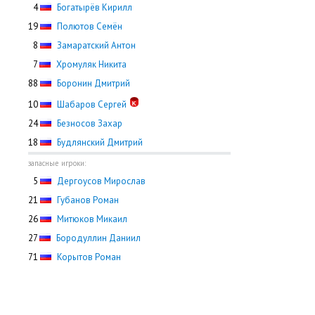
0
4
Богатырёв Кирилл
19
Полютов Семён
0
8
Замаратский Антон
0
7
Хромуляк Никита
88
Боронин Дмитрий
10
Шабаров Сергей
24
Безносов Захар
18
Будлянский Дмитрий
запасные игроки:
0
5
Дергоусов Мирослав
21
Губанов Роман
26
Митюков Микаил
27
Бородуллин Даниил
71
Корытов Роман