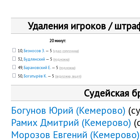
Удаления игроков / штра
20 минут:
10,
Безносов З.
— 5
(
удар соперника
)
32,
Будлянский
— 5
(
подножка
)
49,
Барановский Е.
— 5
(
подножка
)
50,
Богатырёв К.
— 5
(
задержка, зацеп
)
Судейская б
Богунов Юрий (Кемерово)
(су
Рамих Дмитрий (Кемерово)
(
Морозов Евгений (Кемерово)