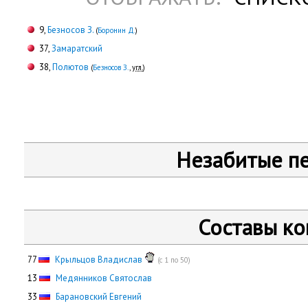
9,
Безносов З.
(
Боронин Д.
)
37,
Замаратский
38,
Полютов
(
Безносов З.
,
угл.
)
Незабитые п
Составы к
77
Крыльцов Владислав
(с 1 по 50)
13
Медянников Святослав
33
Барановский Евгений