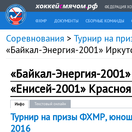
ФЕДЕРАЦИЯ ХО
ФХМР
ДОКУМЕНТЫ
СБОРНЫЕ КОМАНДЫ
Соревнования
>
Турнир на при
«Байкал-Энергия-2001» Иркут
«Байкал-Энергия-2001»
«Енисей-2001» Красноя
Текстовый онлайн
Инфо
Турнир на призы ФХМР, юноши 
2016