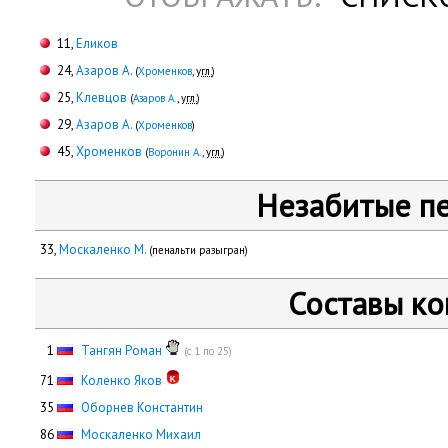
11,
Еликов
24,
Азаров А.
(
Хроменков
,
угл.
)
25,
Клевцов
(
Азаров А.
,
угл.
)
29,
Азаров А.
(
Хроменков
)
45,
Хроменков
(
Воронин А.
,
угл.
)
Незабитые п
33,
Москаленко М.
(пенальти разыгран)
Составы к
0
1
Тангян Роман
(с 1 по 25)
71
Коленко Яков
35
Оборнев Константин
86
Москаленко Михаил