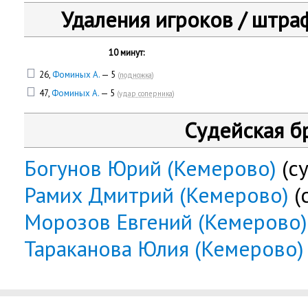
Удаления игроков / штра
10 минут:
26,
Фоминых А.
— 5
(
подножка
)
47,
Фоминых А.
— 5
(
удар соперника
)
Судейская б
Богунов Юрий (Кемерово)
(су
Рамих Дмитрий (Кемерово)
(
Морозов Евгений (Кемерово)
Тараканова Юлия (Кемерово)