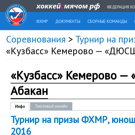
ФЕДЕРАЦИЯ ХО
ФХМР
ДОКУМЕНТЫ
СБОРНЫЕ КОМАНДЫ
Соревнования
>
Турнир на при
«Кузбасс» Кемерово — «ДЮСШ
«Кузбасс» Кемерово —
Абакан
Текстовый онлайн
Инфо
Турнир на призы ФХМР, юноши 
2016