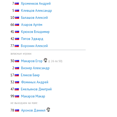
0
7
Хроменков Андрей
0
5
Клевцов Александр
10
Балашов Алексей
66
Азаров Артём
41
Крюков Владимир
42
Пятов Эдвард
77
Воронин Алексей
запасные игроки:
30
Макаров Егор
(с 26 по 50)
0
2
Визнер Александр
17
Еликов Баир
32
Фоминых Андрей
47
Емельянов Дмитрий
99
Макаров Макар
не выходили на поле:
78
Аронов Даниил