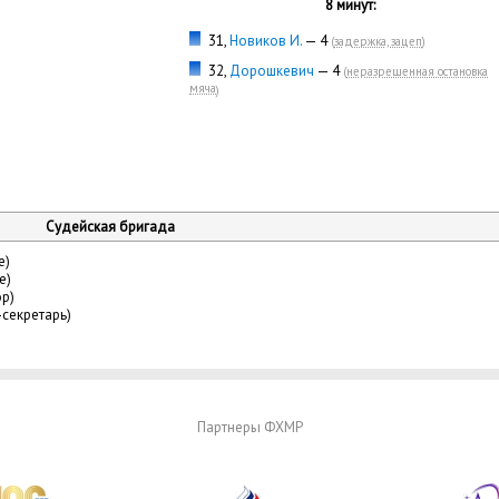
8 минут:
31,
Новиков И.
— 4
(
задержка, зацеп
)
32,
Дорошкевич
— 4
(
неразрешенная остановка
мяча
)
Судейская бригада
е)
е)
ор)
-секретарь)
Партнеры ФХМР