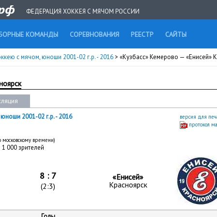
ФЕДЕРАЦИЯ ХОККЕЯ С МЯЧОМ РОССИИ
БОРНЫЕ КОМАНДЫ
СОРЕВНОВАНИЯ
РЕЕСТР
САЙТЫ
кею с мячом, юноши 2001-02 г.р. - 2016
> «Кузбасс» Кемерово — «Енисей» 
ноярск
сляция
юноши 2001-02 г.р. - 2016
версия для печ
протокол м
по московскому времени)
|
1 000 зрителей
8 : 7
«Енисей»
Красноярск
(2:3)
Голы