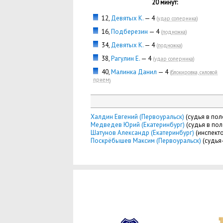
20 минут:
12,
Девятых К.
— 4
(
удар соперника
)
16,
Подберезин
— 4
(
подножка
)
34,
Девятых К.
— 4
(
подножка
)
38,
Рагулин Е.
— 4
(
удар соперника
)
40,
Малинка Данил
— 4
(
блокировка, силовой
прием
)
Халдин Евгений (Первоуральск)
(судья в пол
Медведев Юрий (Екатеринбург)
(судья в пол
Шатунов Александр (Екатеринбург)
(инспект
Поскрёбышев Максим (Первоуральск)
(судья