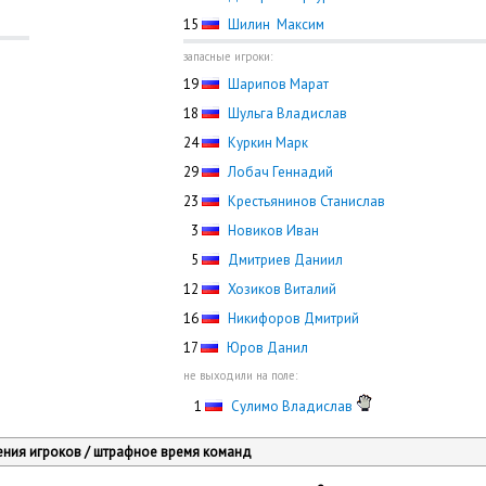
15
Шилин Максим
запасные игроки:
19
Шарипов Марат
18
Шульга Владислав
24
Куркин Марк
29
Лобач Геннадий
23
Крестьянинов Станислав
0
3
Новиков Иван
0
5
Дмитриев Даниил
12
Хозиков Виталий
16
Никифоров Дмитрий
17
Юров Данил
не выходили на поле:
0
1
Сулимо Владислав
ния игроков / штрафное время команд