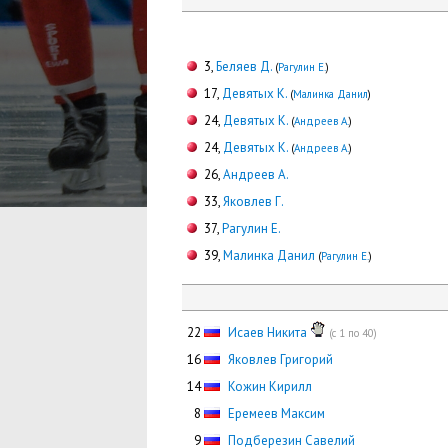
3,
Беляев Д.
(
Рагулин Е.
)
17,
Девятых К.
(
Малинка Данил
)
24,
Девятых К.
(
Андреев А.
)
24,
Девятых К.
(
Андреев А.
)
26,
Андреев А.
33,
Яковлев Г.
37,
Рагулин Е.
39,
Малинка Данил
(
Рагулин Е.
)
22
Исаев Никита
(с 1 по 40)
16
Яковлев Григорий
14
Кожин Кирилл
0
8
Еремеев Максим
0
9
Подберезин Савелий