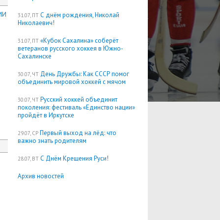
ИИ
С днём рождения, Николай
31.07, ПТ
Николаевич!
«Кубок Сахалина» соберёт
31.07, ПТ
ветеранов русского хоккея в Южно-
Сахалинске
День Дружбы: Как СССР помог
30.07, ЧТ
объединить мировой хоккей с мячом
Русский хоккей объединит
30.07, ЧТ
поколения: фестиваль «Единство нации»
пройдёт в Иркутске
Первый выход на лёд: что
29.07, СР
важно знать родителям
С Днём Крещения Руси!
28.07, ВТ
Архив новостей