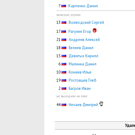
0
7
Карпенко Данил
запасные игроки:
13
Воеводский Сергей
17
Рагулин Егор
21
Андреев Алексей
18
Беляев Данил
15
Девятых Кирилл
0
6
Малинка Данил
10
Коняев Илья
19
Ростовцев Глеб
0
2
Багров Иван
не выходили на поле:
44
Нечаев Дмитрий
Удале