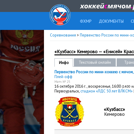
ФХМР
ДОКУМЕНТЫ
С
Соревнования
>
Первенство России по мини-хок
«Кузбасс» Кемерово — «Енисей» Крас
Текстовый онлайн
Тран
Инфо
Первенство России по мини-хоккею с мячом, 
Плей-офф
Матч № 25
16 октября 2016 г.,
воскресенье
, 16:00
(14:00 
Первоуральск,
стадион «ЛДС 50 лет ВЛКСМ»
«Кузбасс»
Кемерово