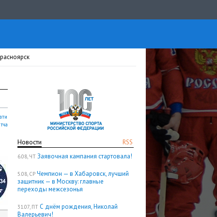
Красноярск
ати
атча
Новости
RSS
Заявочная кампания стартовала!
6.08, ЧТ
Чемпион — в Хабаровск, лучший
5.08, СР
защитник — в Москву: главные
переходы межсезонья
С днём рождения, Николай
31.07, ПТ
Валерьевич!