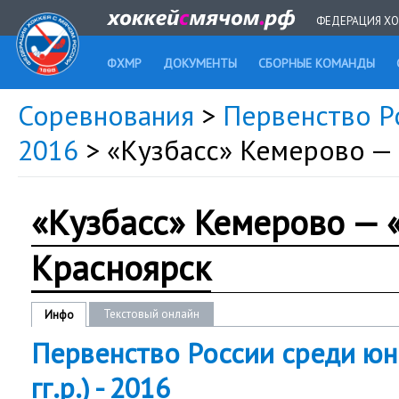
ФЕДЕРАЦИЯ ХО
ФХМР
ДОКУМЕНТЫ
СБОРНЫЕ КОМАНДЫ
Соревнования
>
Первенство Ро
2016
> «Кузбасс» Кемерово —
«Кузбасс» Кемерово — 
Красноярск
Текстовый онлайн
Инфо
Первенство России среди юн
гг.р.) - 2016