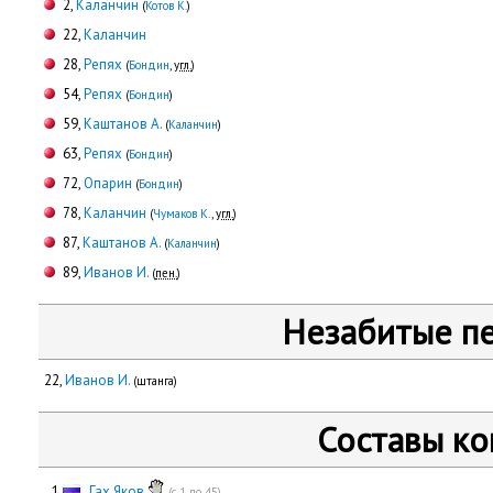
2,
Каланчин
(
Котов К.
)
22,
Каланчин
28,
Репях
(
Бондин
,
угл.
)
54,
Репях
(
Бондин
)
59,
Каштанов А.
(
Каланчин
)
63,
Репях
(
Бондин
)
72,
Опарин
(
Бондин
)
78,
Каланчин
(
Чумаков К.
,
угл.
)
87,
Каштанов А.
(
Каланчин
)
89,
Иванов И.
(
пен.
)
Незабитые п
22,
Иванов И.
(штанга)
Составы к
0
1
Гах Яков
(с 1 по 45)