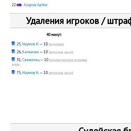
22
Азаров Артём
Удаления игроков / штра
40 минут:
25,
Наумов Н.
— 10
(
подножка
)
26,
Каланчин
— 10
(
задержка, зацеп
)
31,
Свиженец
— 10
(
неразрешенная остановка
мяча
)
75,
Наумов Н.
— 10
(
задержка, зацеп
)
Судейская б