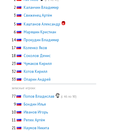
0
2
Каланчин Владимир
0
3
Свиженец Артём
0
5
Каштанов Александр
0
6
Маряшин Кристиан
14
Прокудин Владимир
17
Коленко Яков
18
Соколов Денис
23
Чумаков Кирилл
32
Котов Кирилл
33
Опарин Андрей
запасные игроки:
77
Попов Владислав
(с 46 по 90)
0
9
Бондин Илья
10
Иванов Игорь
11
Репях Артём
21
Наумов Никита