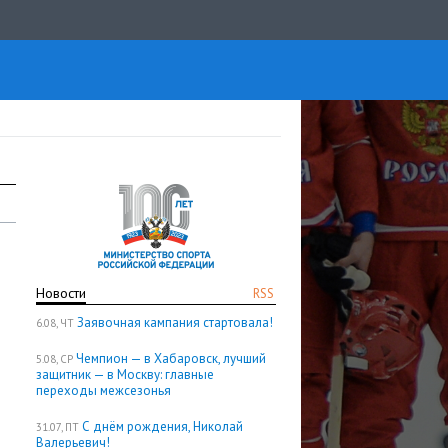
Новости
RSS
Заявочная кампания стартовала!
6.08, ЧТ
Чемпион — в Хабаровск, лучший
5.08, СР
защитник — в Москву: главные
переходы межсезонья
С днём рождения, Николай
31.07, ПТ
Валерьевич!