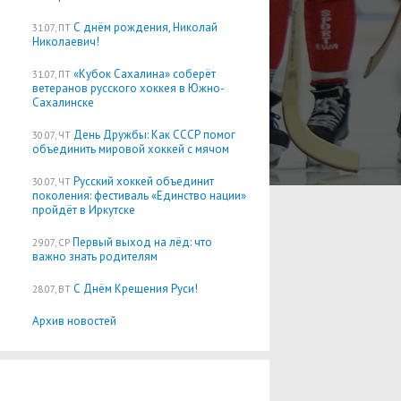
С днём рождения, Николай
31.07, ПТ
Николаевич!
«Кубок Сахалина» соберёт
31.07, ПТ
ветеранов русского хоккея в Южно-
Сахалинске
День Дружбы: Как СССР помог
30.07, ЧТ
объединить мировой хоккей с мячом
Русский хоккей объединит
30.07, ЧТ
поколения: фестиваль «Единство нации»
пройдёт в Иркутске
Первый выход на лёд: что
29.07, СР
важно знать родителям
С Днём Крещения Руси!
28.07, ВТ
Архив новостей