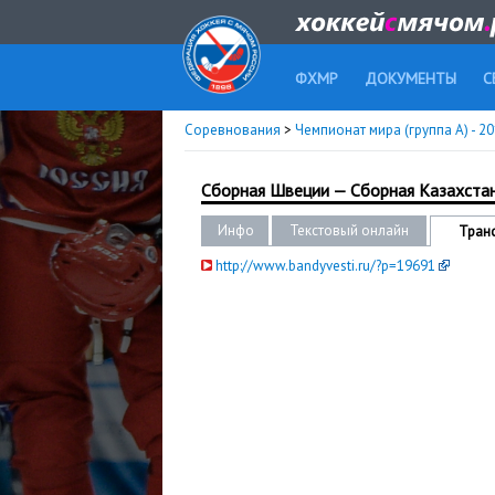
ФХМР
ДОКУМЕНТЫ
С
Соревнования
>
Чемпионат мира (группа А) - 2
Сборная Швеции — Сборная Казахста
Инфо
Текстовый онлайн
Тран
http://www.bandyvesti.ru/?p=19691