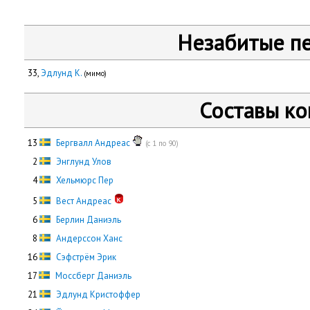
Незабитые п
33,
Эдлунд К.
(мимо)
Составы к
13
Бергвалл Андреас
(с 1 по 90)
0
2
Энглунд Улов
0
4
Хельмюрс Пер
0
5
Вест Андреас
0
6
Берлин Даниэль
0
8
Андерссон Ханс
16
Сэфстрём Эрик
17
Моссберг Даниэль
21
Эдлунд Кристоффер