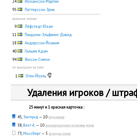
24
Йоханссон Мартин
95
Петтерссон Эрик
запасные игроки:
0
9
Лёфстедт Юхан
11
Пиццони-Эльфвинг Дэвид
18
Андерссон Йоаким
40
Гильям Адам
94
Янссон Симон
не выходили на поле:
0
1
Отен Йоэль
Удаления игроков / штра
25 минут и 1 красная карточка :
45,
Энглунд
— 10
(
подножка
)
58,
Вест А.
— 10
(
неразрешенная остановка мяча
)
73,
Моссберг
— 5
(
откидка мяча
)