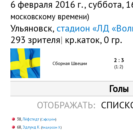
6 февраля 2016 г.,
суббота
, 
московскому времени)
Ульяновск,
стадион «ЛД «Вол
293 зрителя
|
кр.каток, 0 гр.
2 : 3
Сборная Швеции
(1:2)
Голы
ОТОБРАЖАТЬ:
СПИСК
38,
Лёфстедт
(
Сэфстрём
)
68,
Эдлунд К.
(
Андерссон Х.
)