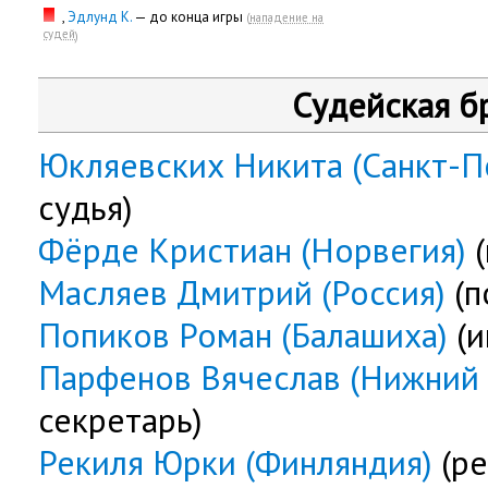
,
Эдлунд К.
— до конца игры
(
нападение на
судей
)
Судейская б
Юкляевских Никита (Санкт-П
судья)
Фёрде Криcтиан (Норвегия)
(
Масляев Дмитрий (Россия)
(п
Попиков Роман (Балашиха)
(и
Парфенов Вячеслав (Нижний
секретарь)
Рекиля Юрки (Финляндия)
(ре