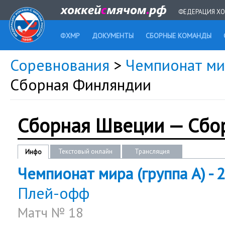
ФЕДЕРАЦИЯ ХО
ФХМР
ДОКУМЕНТЫ
СБОРНЫЕ КОМАНДЫ
Соревнования
>
Чемпионат мир
Сборная Финляндии
Сборная Швеции — Сбо
Текстовый онлайн
Трансляция
Инфо
Чемпионат мира (группа А) - 
Плей-офф
Матч № 18