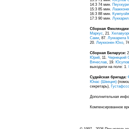
14:3 74 мин.
Пеухкури
15:3 85 мин.
Лаакконе
16:3 88 мин.
Кумпуой
17:3 90 мин.
Луккарил
Сборная Финляндии
Маркус
, 21.
Хелавуор
Сами
, 87.
Луккарила 
20.
Лиукконен Юхо
, 7
Сборная Беларуси:
2
Юрий
, 11.
Чернецкий 
Вячеслав
, 19.
Юсупов
выходили на поле: 1.
Судейская бригада:
Юнас (Швеция)
(помо
секретарь),
Густафсс
Дополнительная инф
Компенсированное врем
© 1997—2026 При использо