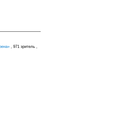
рена»
, 971 зритель ,