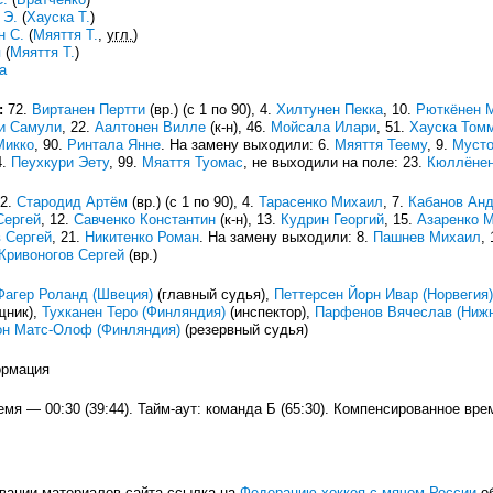
 Э.
(
Хауска Т.
)
н С.
(
Мяяття Т.
,
угл.
)
я
(
Мяяття Т.
)
а
:
72.
Виртанен Пертти
(вр.) (с 1 по 90), 4.
Хилтунен Пекка
, 10.
Рюткёнен 
и Самули
, 22.
Аалтонен Вилле
(к-н), 46.
Мойсала Илари
, 51.
Хауска Том
Микко
, 90.
Ринтала Янне
. На замену выходили: 6.
Мяяття Теему
, 9.
Мусто
4.
Пеухкури Эету
, 99.
Мяаття Туомас
, не выходили на поле: 23.
Кюллёне
2.
Стародид Артём
(вр.) (с 1 по 90), 4.
Тарасенко Михаил
, 7.
Кабанов Ан
Сергей
, 12.
Савченко Константин
(к-н), 13.
Кудрин Георгий
, 15.
Азаренко 
 Сергей
, 21.
Никитенко Роман
. На замену выходили: 8.
Пашнев Михаил
,
Кривоногов Сергей
(вр.)
Фагер Роланд (Швеция)
(главный судья),
Петтерсен Йорн Ивар (Норвегия)
щник),
Тухканен Теро (Финляндия)
(инспектор),
Парфенов Вячеслав (Нижн
он Матс-Олоф (Финляндия)
(резервный судья)
ормация
я — 00:30 (39:44). Тайм-аут: команда Б (65:30). Компенсированное врем
вании материалов сайта ссылка на
Федерацию хоккея с мячом России
об