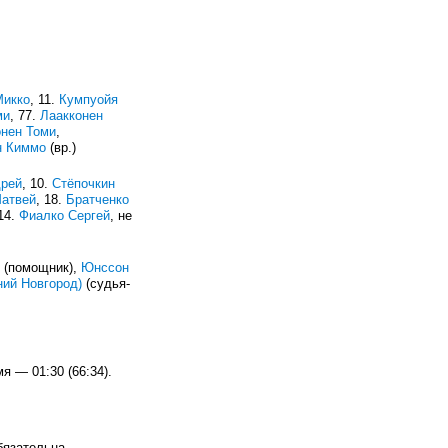
Микко
, 11.
Кумпуойя
ми
, 77.
Лаакконен
нен Томи
,
н Киммо
(вр.)
дрей
, 10.
Стёпочкин
Матвей
, 18.
Братченко
 14.
Фиалко Сергей
, не
(помощник),
Юнссон
ий Новгород)
(судья-
я — 01:30 (66:34).
язательна.