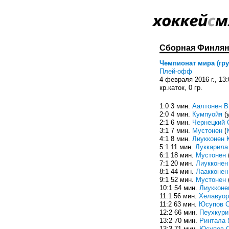
Сборная Финлянд
Чемпионат мира (груп
Плей-офф
4 февраля 2016 г., 13
кр.каток, 0 гр.
1:0 3 мин.
Аалтонен В
2:0 4 мин.
Кумпуойя
(
2:1 6 мин.
Чернецкий 
3:1 7 мин.
Мустонен
(
4:1 8 мин.
Лиукконен 
5:1 11 мин.
Луккарила
6:1 18 мин.
Мустонен
7:1 20 мин.
Лиукконен
8:1 44 мин.
Лаакконен
9:1 52 мин.
Мустонен
10:1 54 мин.
Лиукконе
11:1 56 мин.
Хелавуор
11:2 63 мин.
Юсупов С
12:2 66 мин.
Пеухкури
13:2 70 мин.
Ринтала 
13:3 71 мин.
Юсупов С