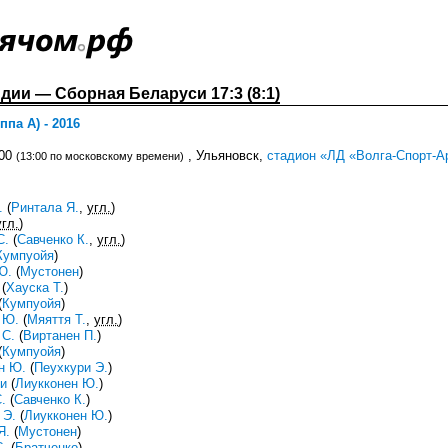
ии — Сборная Беларуси 17:3 (8:1)
па А) - 2016
:00
, Ульяновск,
стадион «ЛД «Волга-Спорт-А
(13:00 по московскому времени)
.
(
Ринтала Я.
,
угл.
)
угл.
)
С.
(
Савченко К.
,
угл.
)
Кумпуойя
)
Ю.
(
Мустонен
)
(
Хауска Т.
)
(
Кумпуойя
)
 Ю.
(
Мяяття Т.
,
угл.
)
 С.
(
Виртанен П.
)
(
Кумпуойя
)
н Ю.
(
Пеухкури Э.
)
и
(
Лиукконен Ю.
)
.
(
Савченко К.
)
 Э.
(
Лиукконен Ю.
)
Я.
(
Мустонен
)
.
(
Братченко
)