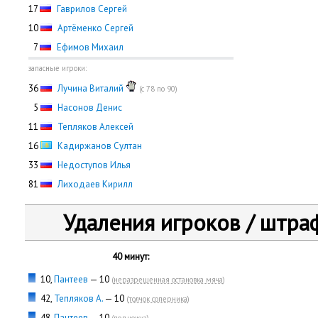
17
Гаврилов Сергей
10
Артёменко Сергей
0
7
Ефимов Михаил
запасные игроки:
36
Лучина Виталий
(с 78 по 90)
0
5
Насонов Денис
11
Тепляков Алексей
16
Кадиржанов Султан
33
Недоступов Илья
81
Лиходаев Кирилл
Удаления игроков / штра
40 минут:
10,
Пантеев
— 10
(
неразрешенная остановка мяча
)
42,
Тепляков А.
— 10
(
толчок соперника
)
48,
Пантеев
— 10