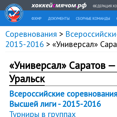
ФЕДЕРАЦИЯ ХО
ФХМР
ДОКУМЕНТЫ
СБОРНЫЕ КОМАНДЫ
Соревнования
>
Всероссийски
2015-2016
> «Универсал» Сар
«Универсал» Саратов —
Уральск
Всероссийские соревновани
Высшей лиги - 2015-2016
Турниры в группах