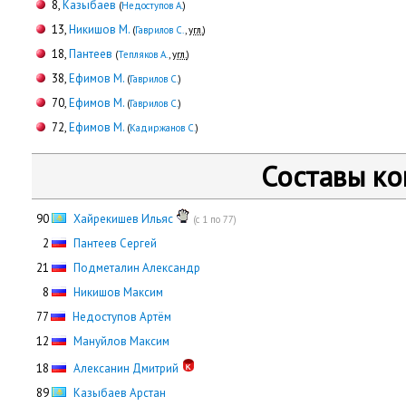
8,
Казыбаев
(
Недоступов А.
)
13,
Никишов М.
(
Гаврилов С.
,
угл.
)
18,
Пантеев
(
Тепляков А.
,
угл.
)
38,
Ефимов М.
(
Гаврилов С.
)
70,
Ефимов М.
(
Гаврилов С.
)
72,
Ефимов М.
(
Кадиржанов С.
)
Составы к
90
Хайрекишев Ильяс
(с 1 по 77)
0
2
Пантеев Сергей
21
Подметалин Александр
0
8
Никишов Максим
77
Недоступов Артём
12
Мануйлов Максим
18
Алексанин Дмитрий
89
Казыбаев Арстан