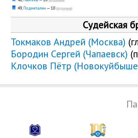
(
подножка
)
49,
Подметалин
— 10
(
подножка
)
Судейская б
Токмаков Андрей (Москва)
(г
Бородин Сергей (Чапаевск)
(
Клочков Пётр (Новокуйбыше
Па