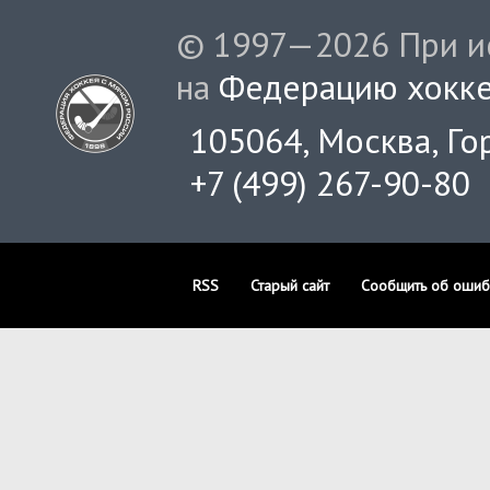
© 1997—2026 При ис
на
Федерацию хокке
105064, Москва, Гор
+7 (499) 267-90-80
RSS
Старый сайт
Сообщить об ошиб