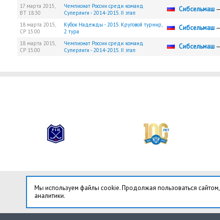
17 марта 2015,
Чемпионат России среди команд
Сибсельмаш
ВТ
18:30
Суперлиги - 2014-2015. II этап
18 марта 2015,
Кубок Надежды - 2015. Круговой турнир,
Сибсельмаш
СР
15:00
2 тура
18 марта 2015,
Чемпионат России среди команд
Сибсельмаш
СР
15:00
Суперлиги - 2014-2015. II этап
Мы используем файлы cookie. Продолжая пользоваться сайтом,
аналитики.