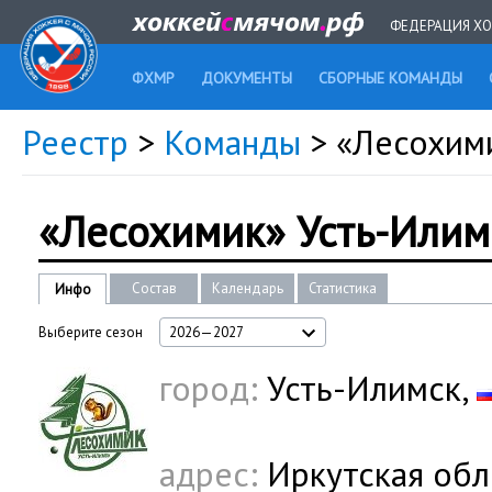
ФЕДЕРАЦИЯ ХО
ФХМР
ДОКУМЕНТЫ
СБОРНЫЕ КОМАНДЫ
Реестр
>
Команды
> «Лесохим
«Лесохимик» Усть-Или
Состав
Календарь
Статистика
Инфо
Выберите сезон
2026—2027
город:
Усть-Илимск,
адрес:
Иркутская обл.,