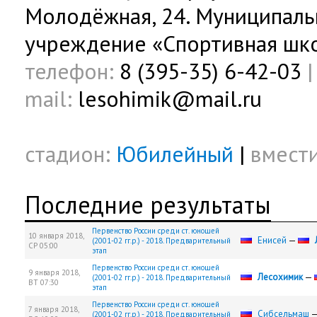
Молодёжная, 24. Муниципал
учреждение «Спортивная шк
телефон:
8 (395-35) 6-42-03
|
mail:
lesohimik@mail.ru
стадион:
Юбилейный
|
вмест
Последние результаты
Первенство России среди ст. юношей
10 января 2018,
Енисей
—
(2001-02 гг.р.) - 2018. Предварительный
СР
05:00
этап
Первенство России среди ст. юношей
9 января 2018,
Лесохимик
—
(2001-02 гг.р.) - 2018. Предварительный
ВТ
07:30
этап
Первенство России среди ст. юношей
7 января 2018,
Сибсельмаш
(2001-02 гг.р.) - 2018. Предварительный