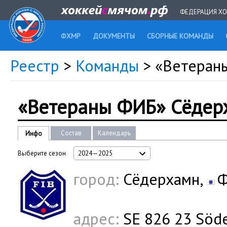
ФЕДЕРАЦИЯ ХО
ФХМР
ДОКУМЕНТЫ
СБОРНЫЕ КОМАНДЫ
Реестр
>
Команды
> «Ветераны
«Ветераны ФИБ» Сёдерх
Состав
Календарь
Инфо
Выберите сезон
2024—2025
город:
Сёдерхамн,
адрес:
SE 826 23 Söd