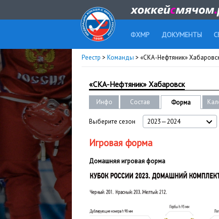
ФХМР
ДОКУМЕНТЫ
С
Реестр
>
Команды
> «СКА-Нефтяник» Хабаровс
«СКА-Нефтяник» Хабаровск
Инфо
Состав
Кал
Форма
Выберите сезон
2023—2024
Игровая форма
Домашняя игровая форма