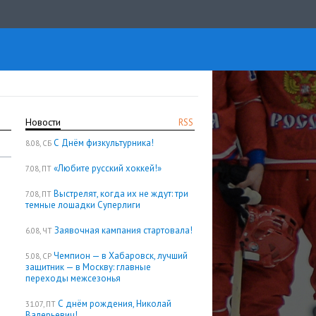
Новости
RSS
С Днём физкультурника!
8.08, СБ
«Любите русский хоккей!»
7.08, ПТ
Выстрелят, когда их не ждут: три
7.08, ПТ
темные лошадки Суперлиги
Заявочная кампания стартовала!
6.08, ЧТ
Чемпион — в Хабаровск, лучший
5.08, СР
защитник — в Москву: главные
переходы межсезонья
С днём рождения, Николай
31.07, ПТ
Валерьевич!