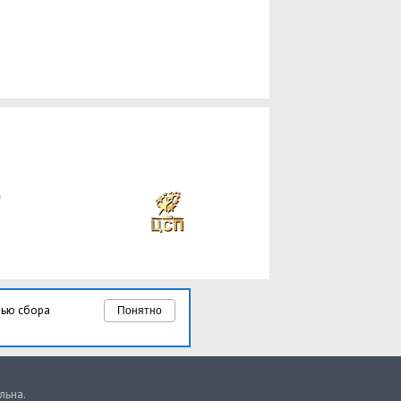
лью сбора
Понятно
льна.