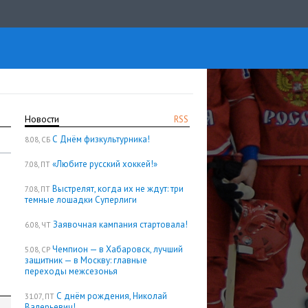
Новости
RSS
С Днём физкультурника!
8.08, СБ
«Любите русский хоккей!»
7.08, ПТ
Выстрелят, когда их не ждут: три
7.08, ПТ
темные лошадки Суперлиги
Заявочная кампания стартовала!
6.08, ЧТ
Чемпион — в Хабаровск, лучший
5.08, СР
защитник — в Москву: главные
переходы межсезонья
С днём рождения, Николай
31.07, ПТ
Валерьевич!