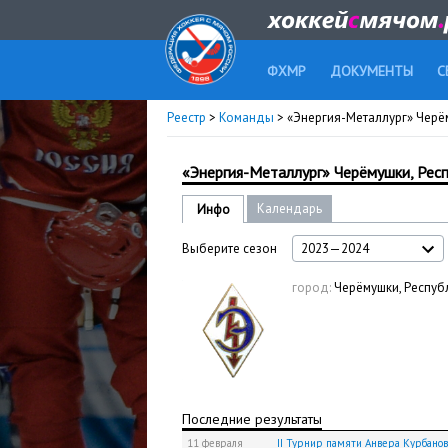
ФХМР
ДОКУМЕНТЫ
С
Реестр
>
Команды
> «Энергия-Металлург» Черё
«Энергия-Металлург» Черёмушки, Рес
Календарь
Инфо
Выберите сезон
2023—2024
город:
Черёмушки, Респуб
Последние результаты
11 февраля
II Турнир памяти Анвера Курбанов