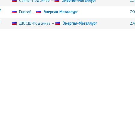
Саяны-Подсинее
—
Энергия-Металлург
1:3
а
Енисей
—
Энергия-Металлург
7:0
а
ДЮСШ-Подсинее
—
Энергия-Металлург
2:4