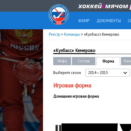
ФХМР
ДОКУМЕНТЫ
С
Реестр
>
Команды
> «Кузбасс» Кемерово
«Кузбасс» Кемерово
Инфо
Состав
Кал
Форма
Выберите сезон
2014—2015
Игровая форма
Домашняя игровая форма