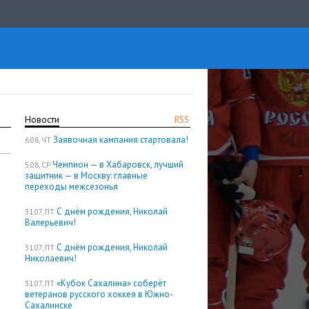
Новости
RSS
Заявочная кампания стартовала!
6.08, ЧТ
Чемпион — в Хабаровск, лучший
5.08, СР
защитник — в Москву: главные
переходы межсезонья
С днём рождения, Николай
31.07, ПТ
Валерьевич!
С днём рождения, Николай
31.07, ПТ
Николаевич!
«Кубок Сахалина» соберёт
31.07, ПТ
ветеранов русского хоккея в Южно-
Сахалинске