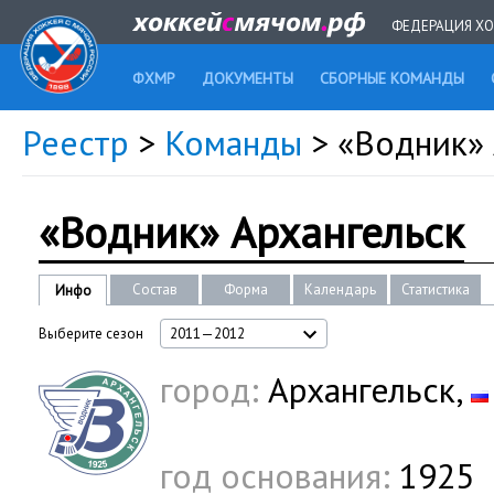
ФЕДЕРАЦИЯ ХО
ФХМР
ДОКУМЕНТЫ
СБОРНЫЕ КОМАНДЫ
Реестр
>
Команды
> «Водник» 
«Водник» Архангельск
Состав
Форма
Календарь
Статистика
Инфо
Выберите сезон
2011—2012
город:
Архангельск,
год основания:
1925