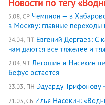
Новости по тегу «Водн
Чемпион — в Хабаровс
5.08, СР
в Москву: главные переходы
Евгений Дергаев: С
24.04, ПТ
нам даются все тяжелее и тя
Легошин и Насекин пе
2.04, ЧТ
Бефус остается
Эдуарду Трифонову 
23.03, ПН
Илья Насекин: «Водн
21.03, СБ