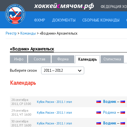
ФЕДЕРАЦИЯ ХО
ФХМР
ДОКУМЕНТЫ
СБОРНЫЕ КОМАНДЫ
Реестр
>
Команды
> «Водник» Архангельск
«Водник» Архангельск
Инфо
Состав
Форма
Статистика
Календарь
Выберите сезон
2011—2012
Календарь
28 сентября
Водник
—
Кубок России - 2011. I этап
2011,
СР
13:00
29 сентября
Родина
—
Кубок России - 2011. I этап
2011,
ЧТ
16:00
30 сентября
Водник
—
Кубок России - 2011. I этап
2011,
ПТ
16:00