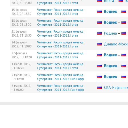
Волга
—
В
2012,
ВС
13:00
Суперлиги - 2011-2012. I этап
15 февраля
Чемпионат России среди команд
Водник
—
2012,
СР
18:30
Суперлиги - 2011-2012. I этап
18 февраля
Чемпионат России среди команд
Водник
—
2012,
СБ
13:00
Суперлиги - 2011-2012. I этап
21 февраля
Чемпионат России среди команд
Родина
—
2012,
ВТ
18:30
Суперлиги - 2011-2012. I этап
24 февраля
Чемпионат России среди команд
Динамо-Моск
2012,
ПТ
19:00
Суперлиги - 2011-2012. I этап
27 февраля
Чемпионат России среди команд
Водник
—
2012,
ПН
18:30
Суперлиги - 2011-2012. I этап
1 марта 2012,
Чемпионат России среди команд
Водник
—
ЧТ
18:30
Суперлиги - 2011-2012. I этап
5 марта 2012,
Чемпионат России среди команд
Водник
—
ПН
18:30
Суперлиги - 2011-2012. Плей-офф
8 марта 2012,
Чемпионат России среди команд
СКА-Нефтяни
ЧТ
08:00
Суперлиги - 2011-2012. Плей-офф