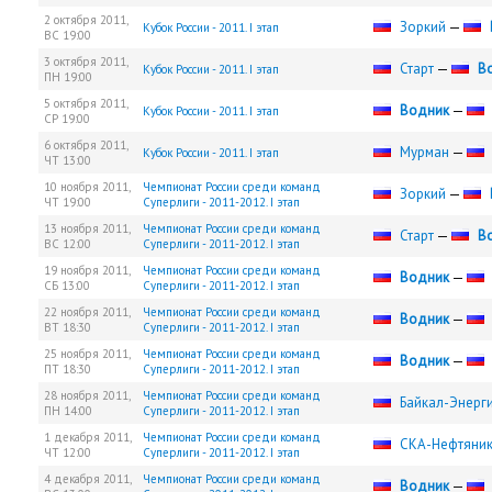
2 октября 2011,
Зоркий
—
Кубок России - 2011. I этап
ВС
19:00
3 октября 2011,
Старт
—
В
Кубок России - 2011. I этап
ПН
19:00
5 октября 2011,
Водник
—
Кубок России - 2011. I этап
СР
19:00
6 октября 2011,
Мурман
—
Кубок России - 2011. I этап
ЧТ
13:00
10 ноября 2011,
Чемпионат России среди команд
Зоркий
—
ЧТ
19:00
Суперлиги - 2011-2012. I этап
13 ноября 2011,
Чемпионат России среди команд
Старт
—
В
ВС
12:00
Суперлиги - 2011-2012. I этап
19 ноября 2011,
Чемпионат России среди команд
Водник
—
СБ
13:00
Суперлиги - 2011-2012. I этап
22 ноября 2011,
Чемпионат России среди команд
Водник
—
ВТ
18:30
Суперлиги - 2011-2012. I этап
25 ноября 2011,
Чемпионат России среди команд
Водник
—
ПТ
18:30
Суперлиги - 2011-2012. I этап
28 ноября 2011,
Чемпионат России среди команд
Байкал-Энерг
ПН
14:00
Суперлиги - 2011-2012. I этап
1 декабря 2011,
Чемпионат России среди команд
СКА-Нефтяни
ЧТ
12:00
Суперлиги - 2011-2012. I этап
4 декабря 2011,
Чемпионат России среди команд
Водник
—