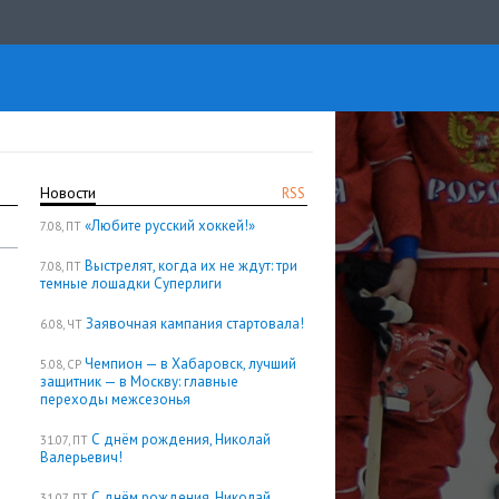
Новости
RSS
«Любите русский хоккей!»
7.08, ПТ
Выстрелят, когда их не ждут: три
7.08, ПТ
темные лошадки Суперлиги
Заявочная кампания стартовала!
6.08, ЧТ
Чемпион — в Хабаровск, лучший
5.08, СР
защитник — в Москву: главные
переходы межсезонья
С днём рождения, Николай
31.07, ПТ
Валерьевич!
С днём рождения, Николай
31.07, ПТ