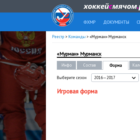
ФХМР
ДОКУМЕНТЫ
С
Реестр
>
Команды
> «Мурман» Мурманск
«Мурман» Мурманск
Инфо
Состав
Кал
Форма
Выберите сезон
2016—2017
Игровая форма