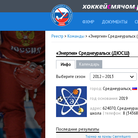
ФХМР
ДОКУМЕНТЫ
С
Реестр
>
Команды
> «Энергия» Среднеуральск
«Энергия» Среднеуральск (ДЮСШ)
Календарь
Инфо
Выберите сезон
2012—2013
город:
Среднеуральск,
год основания:
2019
адрес:
624070, Среднеура
школа
|
телефон:
8 (34368
Последние результаты
Турнир на призы Святейшего