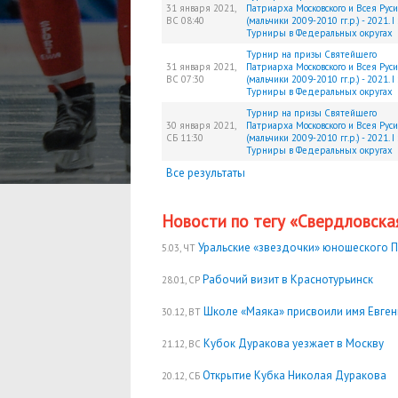
31 января 2021,
Патриарха Московского и Всея Руси
ВС
08:40
(мальчики 2009-2010 гг.р.) - 2021. I 
Турниры в Федеральных округах
Турнир на призы Святейшего
31 января 2021,
Патриарха Московского и Всея Руси
ВС
07:30
(мальчики 2009-2010 гг.р.) - 2021. I 
Турниры в Федеральных округах
Турнир на призы Святейшего
30 января 2021,
Патриарха Московского и Всея Руси
СБ
11:30
(мальчики 2009-2010 гг.р.) - 2021. I 
Турниры в Федеральных округах
Все результаты
Новости по тегу «Свердловская
Уральские «звездочки» юношеского П
5.03, ЧТ
Рабочий визит в Краснотурьинск
28.01, СР
Школе «Маяка» присвоили имя Евге
30.12, ВТ
Кубок Дуракова уезжает в Москву
21.12, ВС
Открытие Кубка Николая Дуракова
20.12, СБ