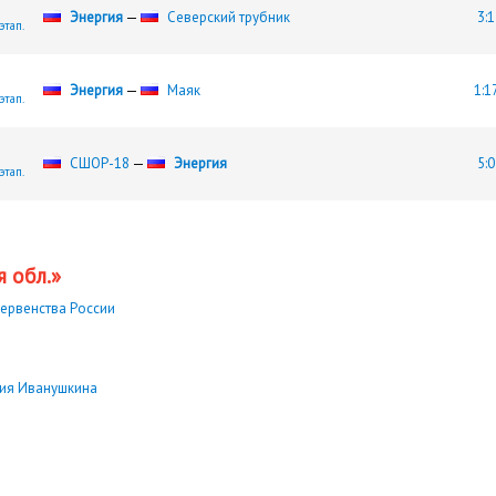
Энергия
—
Северский трубник
3:1
этап.
Энергия
—
Маяк
1:1
этап.
СШОР-18
—
Энергия
5:0
этап.
 обл.»
ервенства России
ния Иванушкина