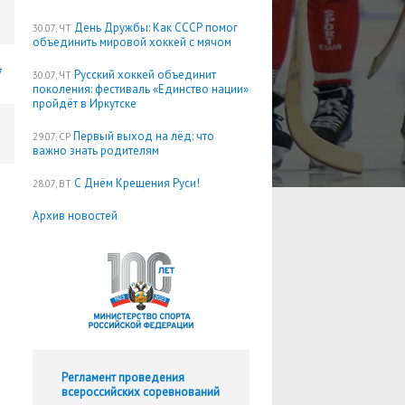
День Дружбы: Как СССР помог
30.07, ЧТ
объединить мировой хоккей с мячом
7
Русский хоккей объединит
30.07, ЧТ
поколения: фестиваль «Единство нации»
пройдёт в Иркутске
Первый выход на лёд: что
29.07, СР
важно знать родителям
С Днём Крещения Руси!
28.07, ВТ
Архив новостей
Регламент проведения
всероссийских соревнований