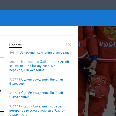
Новости
RSS
Заявочная кампания стартовала!
6.08, ЧТ
Чемпион — в Хабаровск, лучший
5.08, СР
защитник — в Москву: главные
переходы межсезонья
С днём рождения, Николай
31.07, ПТ
Валерьевич!
я
С днём рождения, Николай
31.07, ПТ
Николаевич!
«Кубок Сахалина» соберёт
31.07, ПТ
ветеранов русского хоккея в Южно-
Сахалинске