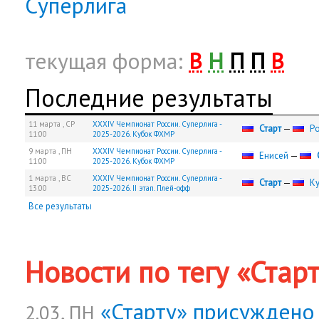
Суперлига
текущая форма:
В
Н
П
П
В
Последние результаты
11 марта ,
СР
XXXIV Чемпионат России. Суперлига -
Старт
—
Р
11:00
2025-2026. Кубок ФХМР
9 марта ,
ПН
XXXIV Чемпионат России. Суперлига -
Енисей
—
11:00
2025-2026. Кубок ФХМР
1 марта ,
ВС
XXXIV Чемпионат России. Суперлига -
Старт
—
К
13:00
2025-2026. II этап. Плей-офф
Все результаты
Новости по тегу «Стар
«Старту» присуждено
2.03, ПН