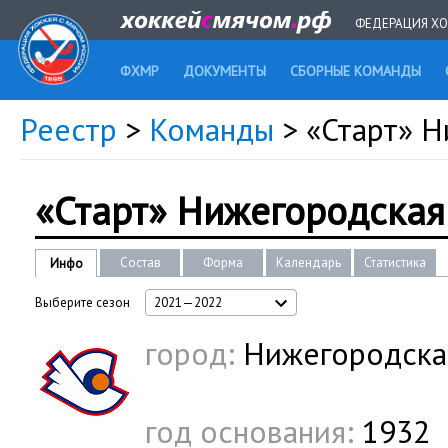
ФЕДЕРАЦИЯ ХО
ФХМР
ДОКУМЕНТЫ
СБОРНЫЕ КОМАНДЫ
Реестр
>
Команды
> «Старт» Н
«Старт» Нижегородская
Состав
Форма
Календарь
Статистика
Инфо
Выберите сезон
2021—2022
город:
Нижегородская
год основания:
1932