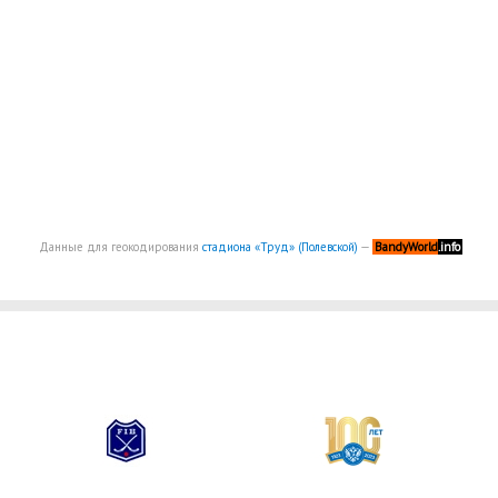
Данные для геокодирования
стадиона «Труд» (Полевской)
—
BandyWorld
.info