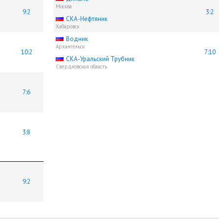
Москва
9:2
3:2
СКА-Нефтяник
Хабаровск
Водник
Архангельск
10:2
7:10
СКА-Уральский Трубник
Свердловская область
7:6
3:8
9:2