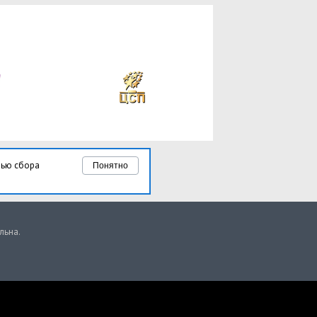
лью сбора
Понятно
льна.