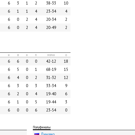
6
3
1
2
38-33
10
6
1
1
4
23-34
4
6
0
2
4
20-34
2
6
0
2
4
20-49
2
и
в
н
п
мячи
о
6
6
0
0
42-12
18
6
5
0
1
68-19
15
6
4
0
2
31-32
12
6
3
0
3
33-34
9
6
2
0
4
19-40
6
6
1
0
5
19-44
3
6
0
0
6
23-54
0
Полуфиналы
Динамо