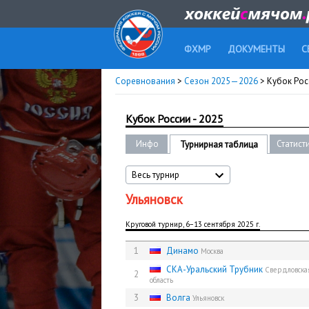
ФХМР
ДОКУМЕНТЫ
С
Соревнования
>
Сезон 2025—2026
> Кубок Рос
Кубок России - 2025
Инфо
Статист
Турнирная таблица
Весь турнир
Ульяновск
Круговой турнир, 6−13 сентября 2025 г.
1
Динамо
Москва
СКА-Уральский Трубник
Свердловска
2
область
3
Волга
Ульяновск