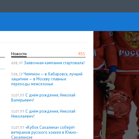
Новости
RSS
Заявочная кампания стартовала!
6.08, ЧТ
Чемпион — в Хабаровск, лучший
5.08, СР
защитник — в Москву: главные
переходы межсезонья
С днём рождения, Николай
31.07, ПТ
Валерьевич!
С днём рождения, Николай
31.07, ПТ
Николаевич!
«Кубок Сахалина» соберёт
31.07, ПТ
ветеранов русского хоккея в Южно-
Сахалинске