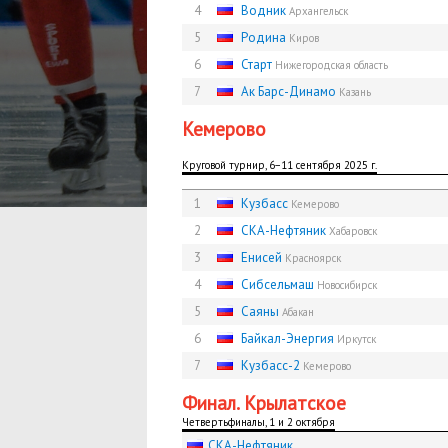
4
Водник
Архангельск
5
Родина
Киров
6
Старт
Нижегородская область
7
Ак Барс-Динамо
Казань
Кемерово
Круговой турнир, 6−11 сентября 2025 г.
1
Кузбасс
Кемерово
2
СКА-Нефтяник
Хабаровск
3
Енисей
Красноярск
4
Сибсельмаш
Новосибирск
5
Саяны
Абакан
6
Байкал-Энергия
Иркутск
7
Кузбасс-2
Кемерово
Финал. Крылатское
Четвертьфиналы, 1 и 2 октября
СКА-Нефтяник