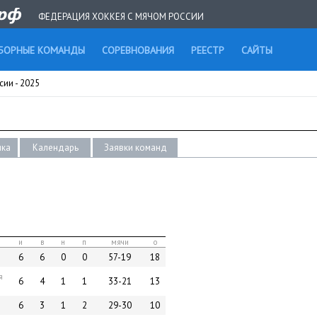
ФЕДЕРАЦИЯ ХОККЕЯ С МЯЧОМ РОССИИ
БОРНЫЕ КОМАНДЫ
СОРЕВНОВАНИЯ
РЕЕСТР
САЙТЫ
сии - 2025
ика
Календарь
Заявки команд
и
в
н
п
мячи
о
6
6
0
0
57-19
18
я
6
4
1
1
33-21
13
6
3
1
2
29-30
10