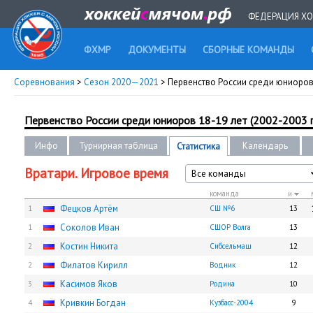
ФЕДЕРАЦИЯ ХО
ФХМР
ДОКУМЕНТЫ
СБОРНЫЕ КОМАНДЫ
Соревнования
>
Сезон 2020—2021
> Первенство России среди юниоров 18
Первенство России среди юниоров 18-19 лет (2002-2003 гг.
Инфо
Турнирная таблица
Календарь
Статистика
Вратари. Игровое время
Все команды
команда
и
Фецков Артём
1
СШ №6
13
Соколов Иван
1
СШОР Волга
13
Костин Никита
2
Сибсельмаш
12
Филатов Кирилл
2
Водник
12
Касимов Яков
3
Родина
10
Кривкин Богдан
4
Кузбасс-2004
9