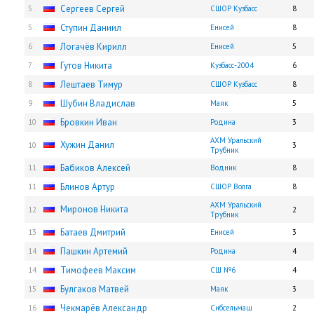
Сергеев Сергей
5
СШОР Кузбасс
8
Ступин Даниил
5
Енисей
8
Логачёв Кирилл
6
Енисей
5
Гутов Никита
7
Кузбасс-2004
6
Лештаев Тимур
8
СШОР Кузбасс
8
Шубин Владислав
9
Маяк
5
Бровкин Иван
10
Родина
3
АХМ Уральский
Хужин Данил
10
3
Трубник
Бабиков Алексей
11
Водник
8
Блинов Артур
11
СШОР Волга
8
АХМ Уральский
Миронов Никита
12
2
Трубник
Батаев Дмитрий
13
Енисей
3
Пашкин Артемий
14
Родина
4
Тимофеев Максим
14
СШ №6
4
Булгаков Матвей
15
Маяк
3
Чекмарёв Александр
16
Сибсельмаш
2