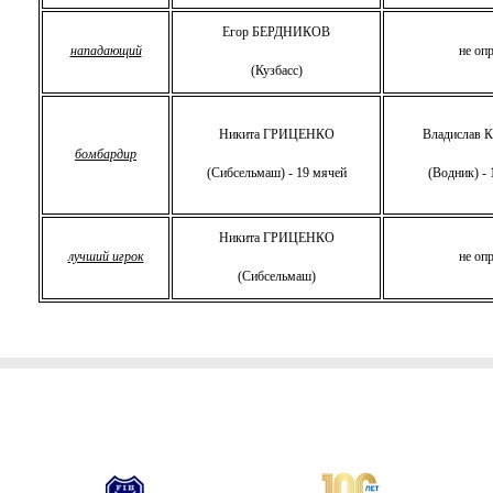
Егор БЕРДНИКОВ
нападающий
не опр
(Кузбасс)
Никита ГРИЦЕНКО
Владислав
бомбардир
(Сибсельмаш) - 19 мячей
(Водник) - 
Никита ГРИЦЕНКО
лучший игрок
не опр
(Сибсельмаш)