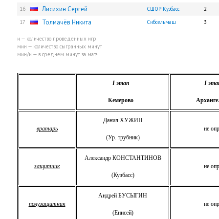
Лисихин Сергей
16
СШОР Кузбасс
2
Толмачёв Никита
17
Сибсельмаш
3
и — количество проведенных игр
мин — количество сыгранных минут
мин/и — в среднем минут за матч
I
этап
I
эта
Кемерово
Арханге
Данил ХУЖИН
вратарь
не опр
(Ур. трубник)
Александр КОНСТАНТИНОВ
защитник
не опр
(Кузбасс)
Андрей БУСЫГИН
полузащитник
не опр
(Енисей)