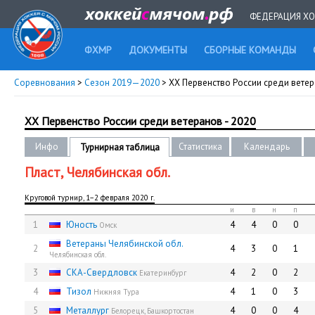
ФЕДЕРАЦИЯ ХО
ФХМР
ДОКУМЕНТЫ
СБОРНЫЕ КОМАНДЫ
Соревнования
>
Сезон 2019—2020
> XX Первенство России среди ветер
XX Первенство России среди ветеранов - 2020
Инфо
Статистика
Календарь
Турнирная таблица
Пласт, Челябинская обл.
Круговой турнир, 1−2 февраля 2020 г.
и
в
н
п
1
Юность
4
4
0
0
Омск
Ветераны Челябинской обл.
2
4
3
0
1
Челябинская обл.
3
СКА-Свердловск
4
2
0
2
Екатеринбург
4
Тизол
4
1
0
3
Нижняя Тура
5
Металлург
4
0
0
4
Белорецк, Башкортостан