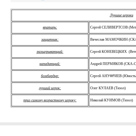
Лучшие игроки
вратарь:
Сергей СЕЛИВЕРТСОВ (Мет
защитник:
Вячеслав МАМОЧКИН (СКА
разыгрывающий:
Сергей КОНЕВЕЦКИХ
(Вет
нападающий:
Андрей ПЕРМЯКОВ (СКА-Св
бомбардир:
Сергей АНУФРИЕВ (Юность
лучший игрок:
Олег КУЛАЕВ (Тизол)
приз самому возрастному игроку:
Николай КУИМОВ (Тизол)