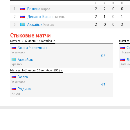
и
в
н
п
1
Родина
2
2
0
0
Киров
2
Динамо-Казань
2
1
0
1
Казань
3
Акжайык
2
0
0
2
Уральск
Стыковые матчи
Матч за 5−6 места, 13 октября г.
Матч за
Волга-Черемшан
С
Ульяновск
Нижего
8:7
Акжайык
Д
Уральск
Казань
Матч за 1−2 места, 13 октября 2019 г.
Волга
Ульяновск
4:3
Родина
Киров