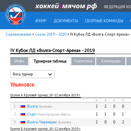
ФЕДЕРАЦИЯ ХО
ФХМР
ДОКУМЕНТЫ
СБОРНЫЕ КОМАНДЫ
Соревнования
>
Сезон 2019—2020
> IV Кубок ЛД «Волга-Спорт-Арена» -
IV Кубок ЛД «Волга-Спорт-Арена» - 2019
Инфо
Статистика
Календарь
Турнирная таблица
Весь турнир
Ульяновск
Группа А. Круговой турнир, 10−12 октября 2019 г.
и
в
н
п
1
Волга
2
2
0
0
Ульяновск
2
Старт
2
1
0
1
Нижегородская область
3
Волга-Черемшан
2
0
0
2
Ульяновск
Группа Б. Круговой турнир, 10−12 октября 2019 г.