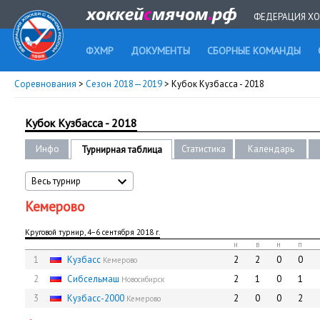
ФЕДЕРАЦИЯ ХО
ФХМР
ДОКУМЕНТЫ
СБОРНЫЕ КОМАНДЫ
Соревнования
>
Сезон 2018—2019
> Кубок Кузбасса - 2018
Кубок Кузбасса - 2018
Инфо
Статистика
Календарь
Турнирная таблица
Весь турнир
Кемерово
Круговой турнир, 4−6 сентября 2018 г.
и
в
н
п
1
Кузбасс
2
2
0
0
Кемерово
2
Сибсельмаш
2
1
0
1
Новосибирск
3
Кузбасс-2000
2
0
0
2
Кемерово