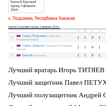
Группа Б. Круговой
турнир, 3 февраля
2018 г.
с. Подсинее, Республика Хакасия
Группа Б. Круговой турнир, 3 февраля 2018 г.
и
в
н
п
Саяны-Подсинее
с. Подсинее,
1
2
1
0
1
Республика Хакасия
Саяны-Энергия
Черёмушки, Республика
2
2
1
0
1
Хакасия
3
Енисей
2
1
0
1
Красноярск
Лучший вратарь Игорь ТИТЯЕВ 
Лучший защитник Павел ПЕТУХ
Лучший полузащитник Андрей