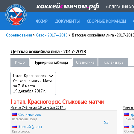
ФЕДЕРАЦИЯ ХО
ФХМР
ДОКУМЕНТЫ
СБОРНЫЕ КОМАНДЫ
Соревнования
>
Сезон 2017—2018
> Детская хоккейная лига - 2017-201
Детская хоккейная лига - 2017-2018
Инфо
Статистика
Календарь
Турнирная таблица
I этап. Красногорск.
Стыковые матчи. Матч
за 7−8 места.
19 декабря 2017 г.
I этап. Красногорск. Стыковые матчи
Матч за 7−8 места. 19 декабря 2017 г.
Матч за
Филимоново
У
Павловский Посад
Томили
5:2
Зоркий (дев.)
О
Красногорск
Обухов