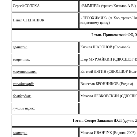
Сергей СОЛОХА
«ВЫМПЕЛ» (тренер Кизилов А.В.)
«ЛЕСОХИМИК» (п. Хор, тренер Чига
Павел СТЕПАНЮК
возрастному цензу)
I этап. Приволжский ФО, 
вратарь:
Кирилл ШАРОНОВ (Сормово)
защитник:
Егор МУРЗАЙКИН (СДЮCШОР-Во
полузащитник:
Евгений ЛЯГИН (СДЮCШОР-Волг
нападающий:
Вячеслав БРОННИКОВ (Родина)
бомбардир:
Максим ЛЕВКОВСКИЙ (СДЮCШОР-
лучший игрок:
I этап.
Северо-Западная ДХЛ
(группа 2
вратарь:
Максим ИВАНЧУК (Водник-2007)