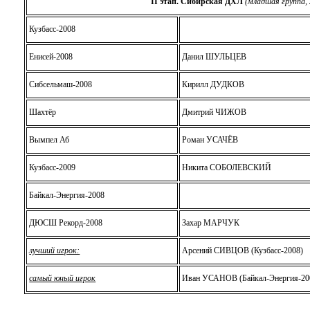
II этап.
Сибирская ДХЛ
(младшая группа, 
Кузбасс-2008
Енисей-2008
Данил ШУЛЬЦЕВ
Сибсельмаш-2008
Кирилл ДУДКОВ
Шахтёр
Дмитрий ЧИЖОВ
Вымпел Аб
Роман УСАЧЁВ
Кузбасс-2009
Никита СОБОЛЕВСКИЙ
Байкал-Энергия-2008
ДЮСШ Рекорд-2008
Захар МАРЧУК
лучший игрок:
Арсений СИВЦОВ (Кузбасс-2008)
самый юный игрок
Иван УСАНОВ (Байкал-Энергия-20