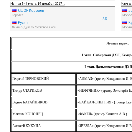
Матч за 3−4 места. 19 декабря 2017 г.
Матч за
СШОР Королёв
З
Королёв
Москов
7:0
Русич
К
Ликино-Дулёво, Московская обл.
Москва
Лучшие игроки
I этап. Сибирская ДХЛ, Кемер
I этап.
Дальневосточная ДХЛ
Георгий ТЕРНОВСКИЙ
«АЛМАЗ» (тренер Кондрашкин И. В
Тимур СТАРИКОВ
«НЕФТЯНИК» (тренер Золотарёв Е.
Вадим БАГАЙНИКОВ
«БАЙКАЛ-ЭНЕРГИЯ» (тренер Скур
Максим КОНОНЕЦ
«ФАКЕЛ» (тренер Кизилов А.В.)
Алексей КУКУЦА
«ЗВЕЗДА» (тренер Кондрашкин И.В