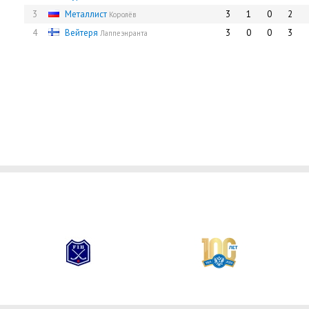
3
Металлист
3
1
0
2
Королёв
4
Вейтеря
3
0
0
3
Лаппеэнранта