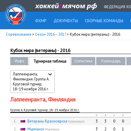
ФЕДЕРАЦИЯ ХО
ФХМР
ДОКУМЕНТЫ
СБОРНЫЕ КОМАНДЫ
Соревнования
>
Сезон 2016—2017
> Кубок мира (ветераны) - 2016
Кубок мира (ветераны) - 2016
Инфо
Статистика
Календарь
Турнирная таблица
Лаппеенранта,
Финляндия. Группа А.
Круговой турнир,
18−19 ноября 2016 г.
Лаппеенранта, Финляндия
Группа А. Круговой турнир, 18−19 ноября 2016 г.
и
в
н
п
1
Ветераны Красноярска
3
3
0
0
Красноярск
2
Мурманск
3
2
0
1
Мурманск