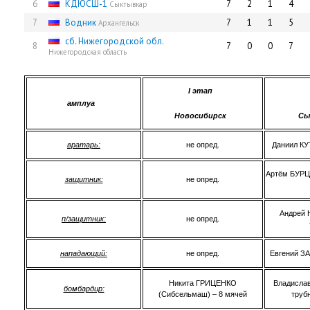
6
КДЮСШ-1
7
2
1
4
Сыктывкар
7
Водник
7
1
1
5
Архангельск
сб. Нижегородской обл.
8
7
0
0
7
Нижегородская область
I
этап
амплуа
Новосибирск
Сы
вратарь:
не опред.
Даниил К
Артём БУРЦ
защитник:
не опред.
Андрей 
п/защитник:
не опред.
нападающий:
не опред.
Евгений З
Никита ГРИЦЕНКО
Владисла
бомбардир:
(Сибсельмаш) – 8 мячей
трубн