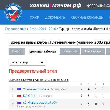
ФЕДЕРАЦИЯ ХО
ФХМР
ДОКУМЕНТЫ
СБОРНЫЕ КОМАНДЫ
Соревнования
>
Сезон 2015—2016
> Турнир на призы клуба «Плетёный мя
Турнир на призы клуба «Плетёный мяч» (мальчики 2003 г.р.)
Инфо
Статистика
Календарь
Турнирная таблица
Весь турнир
Предварительный этап
Сыктывкар. Круговой турнир, 5−10 января 2016 г.
и
в
н
п
1
Уральский трубник
5
4
1
0
Первоуральск
2
КДЮСШ-1
5
3
1
1
Сыктывкар
сб. Нижегородской обл.
3
5
3
0
2
Нижегородская область