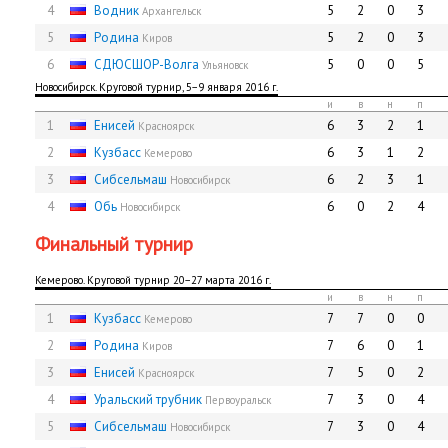
4
Водник
5
2
0
3
Архангельск
5
Родина
5
2
0
3
Киров
6
СДЮCШОР-Волга
5
0
0
5
Ульяновск
Новосибирск. Круговой турнир, 5−9 января 2016 г.
и
в
н
п
1
Енисей
6
3
2
1
Красноярск
2
Кузбасс
6
3
1
2
Кемерово
3
Сибсельмаш
6
2
3
1
Новосибирск
4
Обь
6
0
2
4
Новосибирск
Финальный турнир
Кемерово. Круговой турнир 20−27 марта 2016 г.
и
в
н
п
1
Кузбасс
7
7
0
0
Кемерово
2
Родина
7
6
0
1
Киров
3
Енисей
7
5
0
2
Красноярск
4
Уральский трубник
7
3
0
4
Первоуральск
5
Сибсельмаш
7
3
0
4
Новосибирск