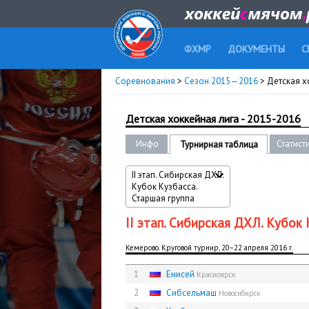
ФХМР
ДОКУМЕНТЫ
С
Соревнования
>
Сезон 2015—2016
> Детская х
Детская хоккейная лига - 2015-2016
Инфо
Статист
Турнирная таблица
II этап. Сибирская ДХЛ.
Кубок Кузбасса.
Старшая группа
II этап. Сибирская ДХЛ. Кубок
Кемерово. Круговой турнир, 20−22 апреля 2016 г.
1
Енисей
Красноярск
2
Сибсельмаш
Новосибирск