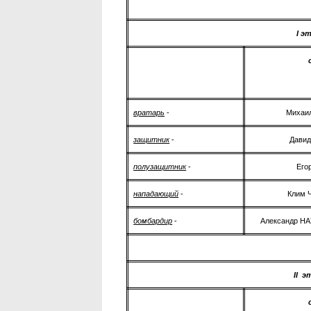
I э
вратарь
-
Михаи
защитник
-
Дави
полузащитник
-
Его
нападающий
-
Клим 
бомбардир
-
Александр НА
II
э