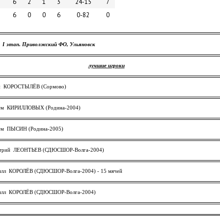
6
2
1
3
24-15
7
6
0
0
6
0-82
0
I
этап. Приволжский ФО, Ульяновск
лучшие игроки
н КОРОСТЫЛЁВ (Сормово)
м КИРИЛЛОВЫХ (Родина-2004)
м ПЫСИН (Родина-2005)
трий ЛЕОНТЬЕВ (СДЮСШОР-Волга-2004)
лл КОРОЛЁВ (СДЮСШОР-Волга-2004) - 15 мячей
лл КОРОЛЁВ (СДЮСШОР-Волга-2004)