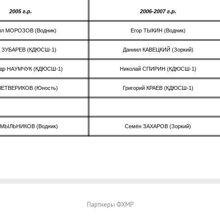
2005 г.р.
2006-2007 г.р.
ил МОРОЗОВ (Водник)
Егор ТЫКИН (Водник)
д ЗУБАРЕВ (КДЮСШ-1)
Даниил КАВЕЦКИЙ (Зоркий)
ндр НАУМЧУК (КДЮСШ-1)
Николай СПИРИН (КДЮСШ-1)
ЧЕТВЕРИКОВ (Юность)
Григорий КРАЕВ (КДЮСШ-1)
 МЫЛЬНИКОВ (Водник)
Семён ЗАХАРОВ (Зоркий)
Партнеры ФХМР