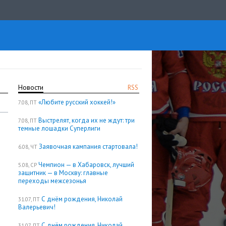
Новости
RSS
«Любите русский хоккей!»
7.08, ПТ
Выстрелят, когда их не ждут: три
7.08, ПТ
темные лошадки Суперлиги
Заявочная кампания стартовала!
6.08, ЧТ
Чемпион — в Хабаровск, лучший
5.08, СР
защитник — в Москву: главные
переходы межсезонья
С днём рождения, Николай
31.07, ПТ
Валерьевич!
С днём рождения, Николай
31.07, ПТ