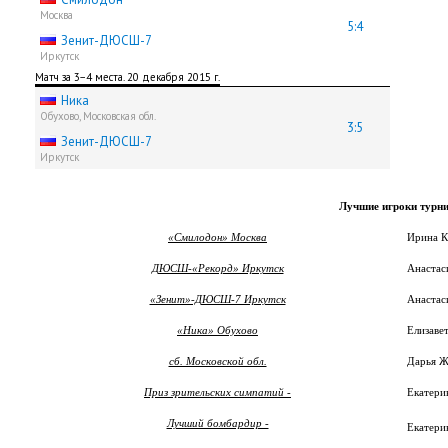
Москва
5:4
Зенит-ДЮСШ-7
Иркутск
Матч за 3−4 места. 20 декабря 2015 г.
Ника
Обухово, Московская обл.
3:5
Зенит-ДЮСШ-7
Иркутск
Лучшие игроки турн
«Смилодон» Москва
Ирина 
ДЮСШ-«Рекорд» Иркутск
Анаста
«Зенит»-ДЮСШ-7 Иркутск
Анаста
«Ника» Обухово
Елизав
сб. Московской обл.
Дарья 
Приз зрительских симпатий -
Екатер
Лучший бомбардир -
Екатер