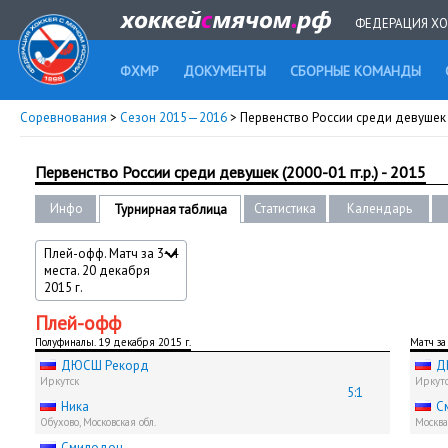
ФЕДЕРАЦИЯ ХО
ФХМР
ДОКУМЕНТЫ
СБОРНЫЕ КОМАНДЫ
Соревнования
>
Сезон 2015—2016
> Первенство России среди девушек (2
Первенство России среди девушек (2000-01 гг.р.) - 2015
Инфо
Статистика
Календарь
Турнирная таблица
Плей-офф. Матч за 3−4
места. 20 декабря
2015 г.
Плей-офф
Полуфиналы. 19 декабря 2015 г.
Матч за
ДЮСШ Рекорд
Д
Иркутск
Иркут
5:1
Ника
С
Обухово, Московская обл.
Москва
Смилодон