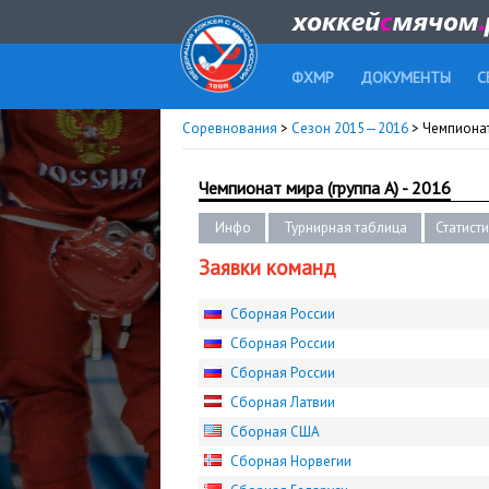
ФХМР
ДОКУМЕНТЫ
С
Соревнования
>
Сезон 2015—2016
> Чемпионат 
Чемпионат мира (группа А) - 2016
Инфо
Турнирная таблица
Статист
Заявки команд
Сборная России
Сборная России
Сборная России
Сборная Латвии
Сборная США
Сборная Норвегии