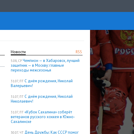
Новости
RSS
Чемпион — в Хабаровск, лучший
5.08, СР
защитник — в Москву: главные
переходы межсезонья
С днём рождения, Николай
31.07, ПТ
Валерьевич!
С днём рождения, Николай
31.07, ПТ
Николаевич!
«Кубок Сахалина» соберёт
31.07, ПТ
ветеранов русского хоккея в Южно-
Сахалинске
День Дружбы: Как СССР помог
30.07, ЧТ