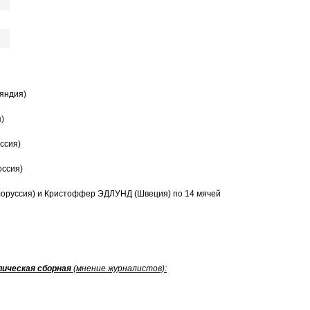
яндия)
)
ссия)
оссия)
оруссия) и Кристоффер ЭДЛУНД (Швеция) по 14 мячей
ическая сборная
(мнение журналистов):