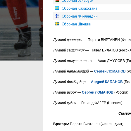
Сборная Беларуси
Сборная Казахстана
Сборная Финляндии
Сборная Швеции
Лучший вратарь
— Пертти ВИРТАНЕН (Финл
Лучший защитник
— Павел БУЛАТОВ (Россия
Лучший полузащитник
— Алан ДЖУСОЕВ (Ро
Лучший нападающий
—
Сергей ЛОМАНОВ
(Р
Лучший бомбардир
—
Андрей КАБАНОВ
(Бел
Лучший игрок
—
Сергей ЛОМАНОВ
(Россия)
Лучший судья
— Роланд ФАГЕР (Швеция)
Символ
Вратарь:
Перрти Виртанен (Финляндия);