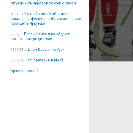
объединить мировой хоккей с мячом
Русский хоккей объединит
30.07, ЧТ
поколения: фестиваль «Единство нации»
пройдёт в Иркутске
Первый выход на лёд: что
29.07, СР
важно знать родителям
С Днём Крещения Руси!
28.07, ВТ
ФХМР теперь и в MAX!
28.07, ВТ
Архив новостей