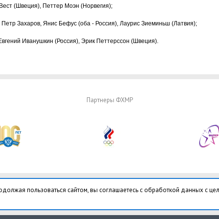
Вест (Швеция), Петтер Моэн (Норвегия);
Петр Захаров, Янис Бефус (оба - Россия), Лаурис Зиеминьш (Латвия);
вгений Иванушкин (Россия), Эрик Петтерссон (Швеция).
Партнеры ФХМР
одолжая пользоваться сайтом, вы соглашаетесь с обработкой данных с це