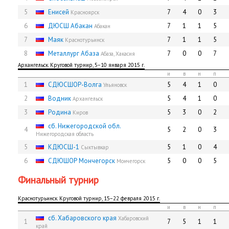
5
Енисей
7
4
0
3
Красноярск
6
ДЮСШ Абакан
7
1
1
5
Абакан
7
Маяк
7
1
1
5
Краснотурьинск
8
Металлург Абаза
7
0
0
7
Абаза, Хакасия
Архангельск. Круговой турнир, 5−10 января 2015 г.
и
в
н
п
1
СДЮCШОР-Волга
5
4
1
0
Ульяновск
2
Водник
5
4
1
0
Архангельск
3
Родина
5
3
0
2
Киров
сб. Нижегородской обл.
4
5
2
0
3
Нижегородская область
5
КДЮСШ-1
5
1
0
4
Сыктывкар
6
СДЮШОР Мончегорск
5
0
0
5
Мончегорск
Финальный турнир
Краснотурьинск. Круговой турнир, 15−22 февраля 2015 г.
и
в
н
п
сб. Хабаровского края
Хабаровский
1
7
5
1
1
край