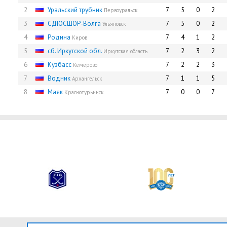
2
Уральский трубник
7
5
0
2
Первоуральск
3
СДЮCШОР-Волга
7
5
0
2
Ульяновск
4
Родина
7
4
1
2
Киров
5
сб. Иркутской обл.
7
2
3
2
Иркутская область
6
Кузбасс
7
2
2
3
Кемерово
7
Водник
7
1
1
5
Архангельск
8
Маяк
7
0
0
7
Краснотурьинск