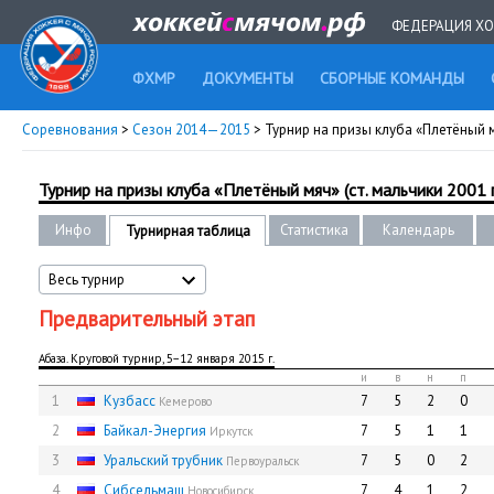
ФЕДЕРАЦИЯ ХО
ФХМР
ДОКУМЕНТЫ
СБОРНЫЕ КОМАНДЫ
Соревнования
>
Сезон 2014—2015
> Турнир на призы клуба «Плетёный мяч
Турнир на призы клуба «Плетёный мяч» (ст. мальчики 2001 г.
Инфо
Статистика
Календарь
Турнирная таблица
Весь турнир
Предварительный этап
Абаза. Круговой турнир, 5−12 января 2015 г.
и
в
н
п
1
Кузбасс
7
5
2
0
Кемерово
2
Байкал-Энергия
7
5
1
1
Иркутск
3
Уральский трубник
7
5
0
2
Первоуральск
4
Сибсельмаш
7
4
1
2
Новосибирск