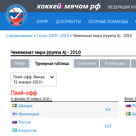
ФЕДЕРАЦИЯ ХО
ФХМР
ДОКУМЕНТЫ
СБОРНЫЕ КОМАНДЫ
Соревнования
>
Сезон 2009—2010
> Чемпионат мира (группа А) - 2010
Чемпионат мира (группа А) - 2010
Инфо
Статистика
Календарь
Турнирная таблица
Плей-офф. Финал,
31 января 2010 г
Плей-офф
½ финала, 30 января 2010 г.
Финал, 
Швеция
Р
9:4
Финляндия
Ш
Россия
16:3
Казахстан