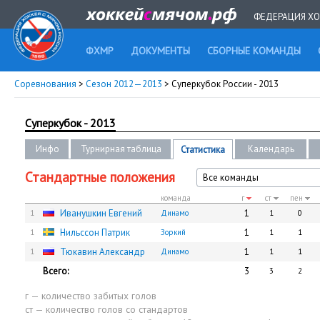
ФЕДЕРАЦИЯ ХО
ФХМР
ДОКУМЕНТЫ
СБОРНЫЕ КОМАНДЫ
Соревнования
>
Сезон 2012—2013
> Суперкубок России - 2013
Суперкубок - 2013
Инфо
Турнирная таблица
Календарь
Статистика
Стандартные положения
Все команды
команда
г
ст
пен
Иванушкин Евгений
1
1
Динамо
1
0
Нильссон Патрик
1
1
Зоркий
1
1
Тюкавин Александр
1
1
Динамо
1
1
Всего:
3
3
2
г — количество забитых голов
ст — количество голов со стандартов