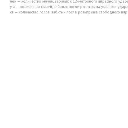
пен — количество мячей, забитых с 12-метрового штрафного удар
угл — количество мячей, забитых после розыгрыша углового удар
св — количество голов, забитых после розыгрыша свободного шт